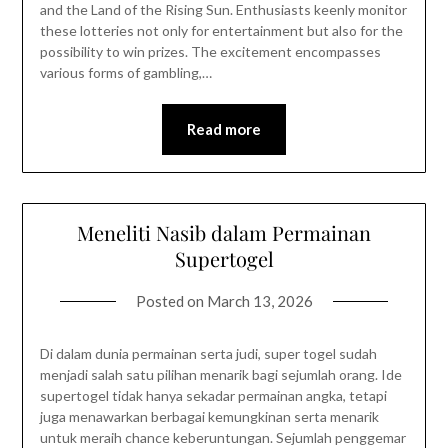
and the Land of the Rising Sun. Enthusiasts keenly monitor
these lotteries not only for entertainment but also for the
possibility to win prizes. The excitement encompasses
various forms of gambling,…
Read more
Meneliti Nasib dalam Permainan
Supertogel
Posted on
March 13, 2026
Di dalam dunia permainan serta judi, super togel sudah
menjadi salah satu pilihan menarik bagi sejumlah orang. Ide
supertogel tidak hanya sekadar permainan angka, tetapi
juga menawarkan berbagai kemungkinan serta menarik
untuk meraih chance keberuntungan. Sejumlah penggemar