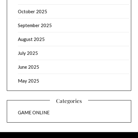
October 2025
September 2025
August 2025
July 2025
June 2025
May 2025
Categories
GAME ONLINE