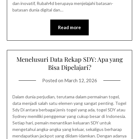
dan inovatif, Rubah4d berupaya menjelajahi batasan-
batasan dunia digital dan…
Read more
Menelusuri Data Rekap SDY: Apa yang
Bisa Dipelajari?
Posted on
March 12, 2026
Dalam dunia perjudian, terutama dalam permainan togel,
data menjadi salah satu elemen yang sangat penting. Togel
Sdy Di antara berbagai jenis togel yang ada, togel SDY atau
Sydney memiliki penggemar yang cukup besar di Indonesia.
Setiap hari, pemain menantikan keluaran SDY untuk
mengetahui angka-angka yang keluar, sekaligus berharap
mendapatkan jackpot yang diidam-idamkan. Dengan adanya