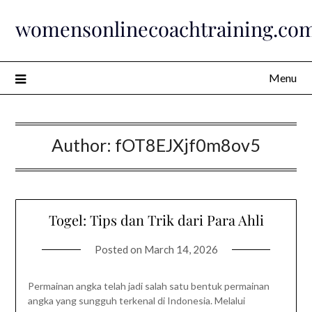
Skip
womensonlinecoachtraining.co
to
content
Menu
Author:
fOT8EJXjf0m8ov5
Togel: Tips dan Trik dari Para Ahli
Posted on
March 14, 2026
Permainan angka telah jadi salah satu bentuk permainan
angka yang sungguh terkenal di Indonesia. Melalui