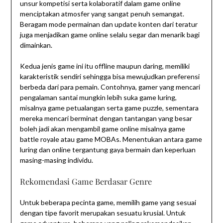
unsur kompetisi serta kolaboratif dalam game online
menciptakan atmosfer yang sangat penuh semangat.
Beragam mode permainan dan update konten dari teratur
juga menjadikan game online selalu segar dan menarik bagi
dimainkan.
Kedua jenis game ini itu offline maupun daring, memiliki
karakteristik sendiri sehingga bisa mewujudkan preferensi
berbeda dari para pemain. Contohnya, gamer yang mencari
pengalaman santai mungkin lebih suka game luring,
misalnya game petualangan serta game puzzle, sementara
mereka mencari berminat dengan tantangan yang besar
boleh jadi akan mengambil game online misalnya game
battle royale atau game MOBAs. Menentukan antara game
luring dan online tergantung gaya bermain dan keperluan
masing-masing individu.
Rekomendasi Game Berdasar Genre
Untuk beberapa pecinta game, memilih game yang sesuai
dengan tipe favorit merupakan sesuatu krusial. Untuk