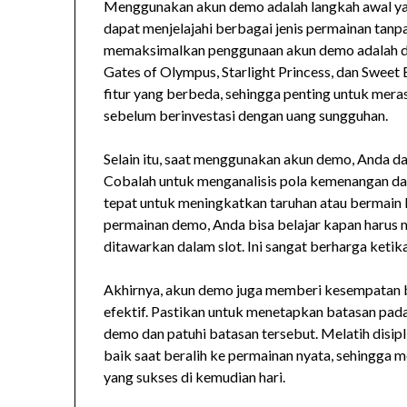
Menggunakan akun demo adalah langkah awal yang
dapat menjelajahi berbagai jenis permainan tanpa
memaksimalkan penggunaan akun demo adalah de
Gates of Olympus, Starlight Princess, dan Swee
fitur yang berbeda, sehingga penting untuk me
sebelum berinvestasi dengan uang sungguhan.
Selain itu, saat menggunakan akun demo, Anda d
Cobalah untuk menganalisis pola kemenangan d
tepat untuk meningkatkan taruhan atau bermain l
permainan demo, Anda bisa belajar kapan harus 
ditawarkan dalam slot. Ini sangat berharga ketika
Akhirnya, akun demo juga memberi kesempatan b
efektif. Pastikan untuk menetapkan batasan pad
demo dan patuhi batasan tersebut. Melatih dis
baik saat beralih ke permainan nyata, sehingga
yang sukses di kemudian hari.