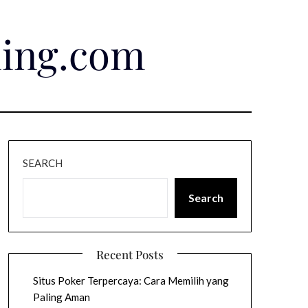
ning.com
SEARCH
Search
Recent Posts
Situs Poker Terpercaya: Cara Memilih yang
Paling Aman