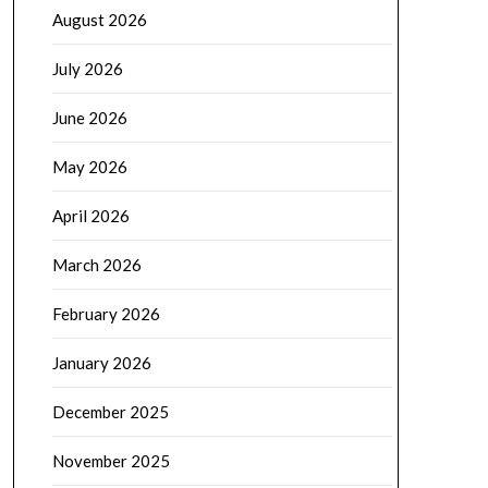
August 2026
July 2026
June 2026
May 2026
April 2026
March 2026
February 2026
January 2026
December 2025
November 2025