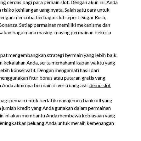
 cerdas bagi para pemain slot. Dengan akun ini, Anda
 risiko kehilangan uang nyata. Salah satu cara untuk
ngan mencoba berbagai slot seperti Sugar Rush,
t Bonanza. Setiap permainan memiliki mekanisme dan
rasakan bagaimana masing-masing permainan bekerja
apat mengembangkan strategi bermain yang lebih baik.
an kekalahan Anda, serta memahami kapan waktu yang
ebih konservatif. Dengan mengamati hasil dari
menggunakan fitur bonus atau putaran gratis yang
 Anda akhirnya bermain di versi uang asli.
demo slot
agi pemain untuk berlatih manajemen bankroll yang
a jumlah kredit yang Anda gunakan dalam permainan
iplin ini akan membantu Anda membawa kebiasaan yang
 meningkatkan peluang Anda untuk meraih kemenangan