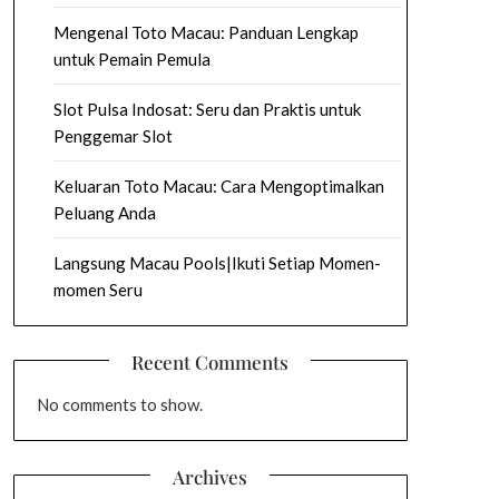
Mengenal Toto Macau: Panduan Lengkap
untuk Pemain Pemula
Slot Pulsa Indosat: Seru dan Praktis untuk
Penggemar Slot
Keluaran Toto Macau: Cara Mengoptimalkan
Peluang Anda
Langsung Macau Pools|Ikuti Setiap Momen-
momen Seru
Recent Comments
No comments to show.
Archives