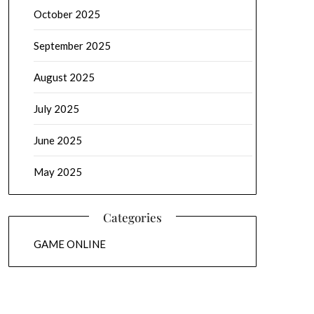
October 2025
September 2025
August 2025
July 2025
June 2025
May 2025
Categories
GAME ONLINE