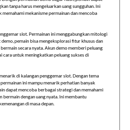
an tanpa harus mengeluarkan uang sungguhan. Ini
tuk memahami mekanisme permainan dan mencoba
enggemar slot. Permainan ini menggabungkan mitologi
 demo, pemain bisa mengeksplorasi fitur khusus dan
t bermain secara nyata. Akun demo memberi peluang
i cara untuk meningkatkan peluang sukses di
at menarik di kalangan penggemar slot. Dengan tema
s, permainan ini mampu menarik perhatian banyak
emain dapat mencoba berbagai strategi dan memahami
um bermain dengan uang nyata. Ini membantu
 kemenangan di masa depan.