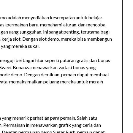
demo adalah menyediakan kesempatan untuk belajar
orasi permainan baru, memahami aturan, dan mencoba
an uang sungguhan. Ini sangat penting, terutama bagi
 kerja slot. Dengan slot demo, mereka bisa membangun
 yang mereka sukai.
menguji berbagai fitur seperti putaran gratis dan bonus
an Sweet Bonanza menawarkan variasi bonus yang
m mode demo. Dengan demikian, pemain dapat membuat
nyata, memaksimalkan peluang mereka untuk meraih
an yang menarik perhatian para pemain. Salah satu
. Permainan ini menawarkan grafik yang ceria dan
n. Dengan permainan demo Sugar Rush, pemain dapat