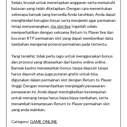
Selain, krusial untuk menetapkan anggaran serta mematuhi
batasan yang telah ditetapkan. Dengan cara menentukan
seberapa banyak yang bersedia Anda taruhkan, Anda dapat
menghindari kerugian besar serta menjamin agar permainan
tetap menyenangkan.
rtp slot live
Ingatlah selalu
memperhatikan dengan seksama Return to Player live dan
bocoran RTP permainan slot yang dapat memberikan data
tambahan mengenai potensi permainan pada tertentu.
Yang terakhir, tidak perlu ragu untuk menggunakan bonus
dan promosi yang ditawarkan dari kasino online online.
Banyak kasino menawarkan bonus tanpa deposit tanpa
harus deposit atau juga putaran gratis untuk bisa
digunakan dalam permainan slot dengan Return to Player
tinggi. Dengan memanfaatkan menjelajahi penawaran-
penawaran ini, Anda dapat meningkatkan kesempatan
untuk menang tanpa harus biaya biaya tambahan, serta
menambah kemampuan Return to Player permainan slot
yang anda mainkan.
Category:
GAME ONLINE