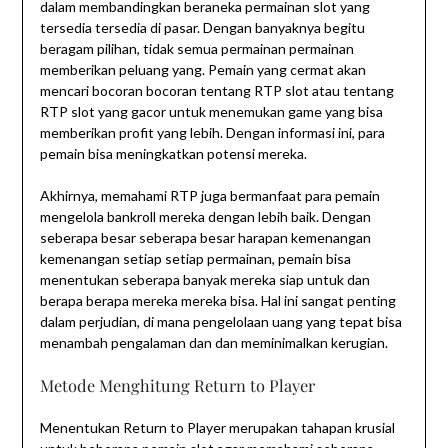
dalam membandingkan beraneka permainan slot yang
tersedia tersedia di pasar. Dengan banyaknya begitu
beragam pilihan, tidak semua permainan permainan
memberikan peluang yang. Pemain yang cermat akan
mencari bocoran bocoran tentang RTP slot atau tentang
RTP slot yang gacor untuk menemukan game yang bisa
memberikan profit yang lebih. Dengan informasi ini, para
pemain bisa meningkatkan potensi mereka.
Akhirnya, memahami RTP juga bermanfaat para pemain
mengelola bankroll mereka dengan lebih baik. Dengan
seberapa besar seberapa besar harapan kemenangan
kemenangan setiap setiap permainan, pemain bisa
menentukan seberapa banyak mereka siap untuk dan
berapa berapa mereka mereka bisa. Hal ini sangat penting
dalam perjudian, di mana pengelolaan uang yang tepat bisa
menambah pengalaman dan dan meminimalkan kerugian.
Metode Menghitung Return to Player
Menentukan Return to Player merupakan tahapan krusial