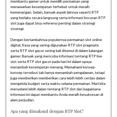
membantu gamer untuk memilih permainan yang
menawarkan kesempatan terhebat untuk meraih
kemenangan. Selain, banyak aspek lainnya seperti RTP
yang berlaku secara langsung serta informasi bocoran RTP
slot juga dapat bisa referensi penting dalam strategi
strategi.
Dengan bertambahnya populernya permainan slot online
digital, frasa yang sering digunakan RTP slot pragmatic
serta RTP slot gacor sering kali ditemui di dalam kalangan
gamer. Banyak yang mencoba informasi tentang RTP live
slot serta RTP slot gacor pada hari ini dalam upaya
menambah kesempatan menang. Memahami konsep-
konsep tersebut tak hanya menambah pengalaman, tetapi
juga memberikan memberikan cara lebih lebih cerdas dalam
mengelola budget serta waktu selama permainan. Mari kita
menyelami lebih dalam tentang RTP slot dan bagaimana
informasi ini dapat membantu Anda meraih kesuksesan di
alam perjudian.
Apa yang dimaksud dengan RTP Slot?