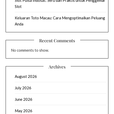
Slot Pulsa Indosat: Seru dan Praktis untuk Penggemar
Slot
Keluaran Toto Macau: Cara Mengoptimalkan Peluang
Anda
Recent Comments
No comments to show.
Archives
August 2026
July 2026
June 2026
May 2026