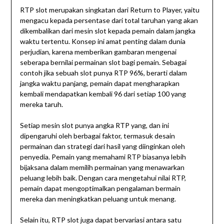
RTP slot merupakan singkatan dari Return to Player, yaitu
mengacu kepada persentase dari total taruhan yang akan
dikembalikan dari mesin slot kepada pemain dalam jangka
waktu tertentu. Konsep ini amat penting dalam dunia
perjudian, karena memberikan gambaran mengenai
seberapa bernilai permainan slot bagi pemain. Sebagai
contoh jika sebuah slot punya RTP 96%, berarti dalam
jangka waktu panjang, pemain dapat mengharapkan
kembali mendapatkan kembali 96 dari setiap 100 yang
mereka taruh.
Setiap mesin slot punya angka RTP yang, dan ini
dipengaruhi oleh berbagai faktor, termasuk desain
permainan dan strategi dari hasil yang diinginkan oleh
penyedia. Pemain yang memahami RTP biasanya lebih
bijaksana dalam memilih permainan yang menawarkan
peluang lebih baik. Dengan cara mengetahui nilai RTP,
pemain dapat mengoptimalkan pengalaman bermain
mereka dan meningkatkan peluang untuk menang.
Selain itu, RTP slot juga dapat bervariasi antara satu