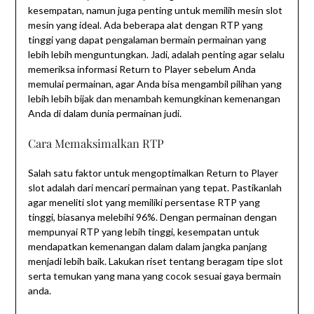
kesempatan, namun juga penting untuk memilih mesin slot
mesin yang ideal. Ada beberapa alat dengan RTP yang
tinggi yang dapat pengalaman bermain permainan yang
lebih lebih menguntungkan. Jadi, adalah penting agar selalu
memeriksa informasi Return to Player sebelum Anda
memulai permainan, agar Anda bisa mengambil pilihan yang
lebih lebih bijak dan menambah kemungkinan kemenangan
Anda di dalam dunia permainan judi.
Cara Memaksimalkan RTP
Salah satu faktor untuk mengoptimalkan Return to Player
slot adalah dari mencari permainan yang tepat. Pastikanlah
agar meneliti slot yang memiliki persentase RTP yang
tinggi, biasanya melebihi 96%. Dengan permainan dengan
mempunyai RTP yang lebih tinggi, kesempatan untuk
mendapatkan kemenangan dalam dalam jangka panjang
menjadi lebih baik. Lakukan riset tentang beragam tipe slot
serta temukan yang mana yang cocok sesuai gaya bermain
anda.