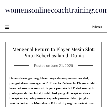
Skip
womensonlinecoachtraining.co
to
content
Menu
Mengenal Return to Player Mesin Slot:
Pintu Keberhasilan di Dunia
Posted on
June 21, 2025
Dalam dunia gaming, khususnya dalam permainan slot,
pengetahuan mengenai RTP serta Return to Player adalah
kunci utama sukses untuk para pemain. RTP slot merujuk
pada jumlah dari total jumlah bet yang diharapkan akan
harapkan kepada pemain kepada pemain dalam jangka
waktu tertentu. Memahami RTP slot yang bervariasi bisa