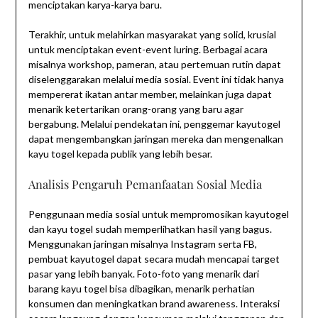
menciptakan karya-karya baru.
Terakhir, untuk melahirkan masyarakat yang solid, krusial
untuk menciptakan event-event luring. Berbagai acara
misalnya workshop, pameran, atau pertemuan rutin dapat
diselenggarakan melalui media sosial. Event ini tidak hanya
mempererat ikatan antar member, melainkan juga dapat
menarik ketertarikan orang-orang yang baru agar
bergabung. Melalui pendekatan ini, penggemar kayutogel
dapat mengembangkan jaringan mereka dan mengenalkan
kayu togel kepada publik yang lebih besar.
Analisis Pengaruh Pemanfaatan Sosial Media
Penggunaan media sosial untuk mempromosikan kayutogel
dan kayu togel sudah memperlihatkan hasil yang bagus.
Menggunakan jaringan misalnya Instagram serta FB,
pembuat kayutogel dapat secara mudah mencapai target
pasar yang lebih banyak. Foto-foto yang menarik dari
barang kayu togel bisa dibagikan, menarik perhatian
konsumen dan meningkatkan brand awareness. Interaksi