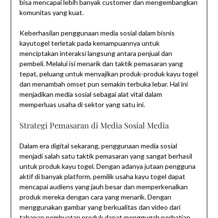
bisa mencapai lebih banyak customer dan mengembangkan
komunitas yang kuat.
Keberhasilan penggunaan media sosial dalam bisnis
kayutogel terletak pada kemampuannya untuk
menciptakan interaksi langsung antara penjual dan
pembeli. Melalui isi menarik dan taktik pemasaran yang
tepat, peluang untuk menyajikan produk-produk kayu togel
dan menambah omset pun semakin terbuka lebar. Hal ini
menjadikan media sosial sebagai alat vital dalam
memperluas usaha di sektor yang satu ini.
Strategi Pemasaran di Media Sosial Media
Dalam era digital sekarang, penggunaan media sosial
menjadi salah satu taktik pemasaran yang sangat berhasil
untuk produk kayu togel. Dengan adanya jutaan pengguna
aktif di banyak platform, pemilik usaha kayu togel dapat
mencapai audiens yang jauh besar dan memperkenalkan
produk mereka dengan cara yang menarik. Dengan
menggunakan gambar yang berkualitas dan video dari
tahapan pembuatan produk dapat menggugah perhatian