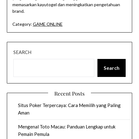
memasarkan kayutogel dan meningkatkan pengetahuan
brand.
Category:
GAME ONLINE
SEARCH
Search
Recent Posts
Situs Poker Terpercaya: Cara Memilih yang Paling
Aman
Mengenal Toto Macau: Panduan Lengkap untuk
Pemain Pemula