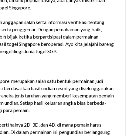
mun, dibalik popularitasnya, ada banyak misteri dan
ogel Singapore.
 anggapan salah serta informasi verifikasi tentang
ta serta penggemar. Dengan pemahaman yang baik,
h bijak ketika berpartisipasi dalam permainan
l togel Singapore beroperasi. Ayo kita jelajahi bareng
ngelilingi dunia togel SGP.
apore, merupakan salah satu bentuk permainan judi
ni berdasarkan hasil undian resmi yang diselenggarakan
raneka jenis taruhan yang memberi kesempatan pemain
 undian. Setiap hasil keluaran angka bisa berbeda-
i para pemain.
erti halnya 2D, 3D, dan 4D, di mana pemain harus
ndian. Di dalam permainan ini, pengundian berlangsung