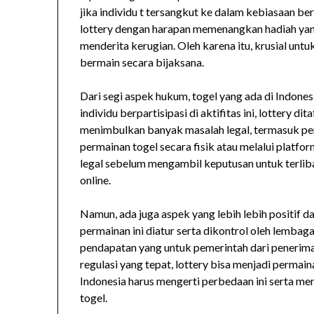
jika individu t tersangkut ke dalam kebiasaan be
lottery dengan harapan memenangkan hadiah yang
menderita kerugian. Oleh karena itu, krusial un
bermain secara bijaksana.
Dari segi aspek hukum, togel yang ada di Indones
individu berpartisipasi di aktifitas ini, lottery di
menimbulkan banyak masalah legal, termasuk pen
permainan togel secara fisik atau melalui platf
legal sebelum mengambil keputusan untuk terlibat
online.
Namun, ada juga aspek yang lebih lebih positif dar
permainan ini diatur serta dikontrol oleh lembaga
pendapatan yang untuk pemerintah dari penerim
regulasi yang tepat, lottery bisa menjadi perma
Indonesia harus mengerti perbedaan ini serta mem
togel.