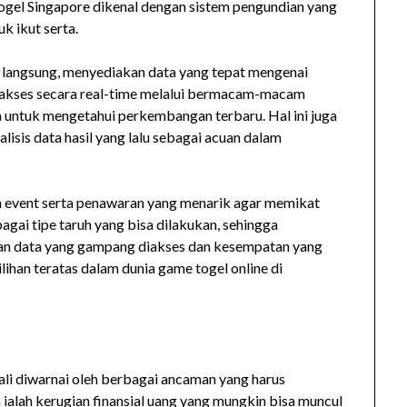
ogel Singapore dikenal dengan sistem pengundian yang
k ikut serta.
ara langsung, menyediakan data yang tepat mengenai
 diakses secara real-time melalui bermacam-macam
 untuk mengetahui perkembangan terbaru. Hal ini juga
is data hasil yang lalu sebagai acuan dalam
an event serta penawaran yang menarik agar memikat
gai tipe taruh yang bisa dilakukan, sehingga
an data yang gampang diakses dan kesempatan yang
ilihan teratas dalam dunia game togel online di
kali diwarnai oleh berbagai ancaman yang harus
ialah kerugian finansial uang yang mungkin bisa muncul