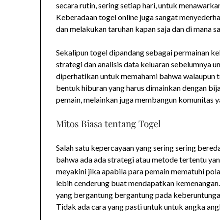
secara rutin, sering setiap hari, untuk menawark
Keberadaan togel online juga sangat menyederha
dan melakukan taruhan kapan saja dan di mana sa
Sekalipun togel dipandang sebagai permainan ke
strategi dan analisis data keluaran sebelumnya
diperhatikan untuk memahami bahwa walaupun to
bentuk hiburan yang harus dimainkan dengan bij
pemain, melainkan juga membangun komunitas yan
Mitos Biasa tentang Togel
Salah satu kepercayaan yang sering sering bered
bahwa ada ada strategi atau metode tertentu 
meyakini jika apabila para pemain mematuhi pol
lebih cenderung buat mendapatkan kemenangan.
yang bergantung bergantung pada keberuntungan
Tidak ada cara yang pasti untuk untuk angka ang