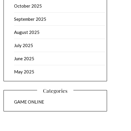
October 2025
September 2025
August 2025
July 2025
June 2025
May 2025
Categories
GAME ONLINE