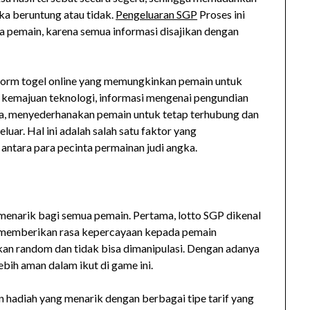
a beruntung atau tidak.
Pengeluaran SGP
Proses ini
a pemain, karena semua informasi disajikan dengan
tform togel online yang memungkinkan pemain untuk
 kemajuan teknologi, informasi mengenai pengundian
ja, menyederhanakan pemain untuk tetap terhubung dan
ar. Hal ini adalah salah satu faktor yang
antara para pecinta permainan judi angka.
menarik bagi semua pemain. Pertama, lotto SGP dikenal
ni memberikan rasa kepercayaan kepada pemain
kan random dan tidak bisa dimanipulasi. Dengan adanya
bih aman dalam ikut di game ini.
hadiah yang menarik dengan berbagai tipe tarif yang