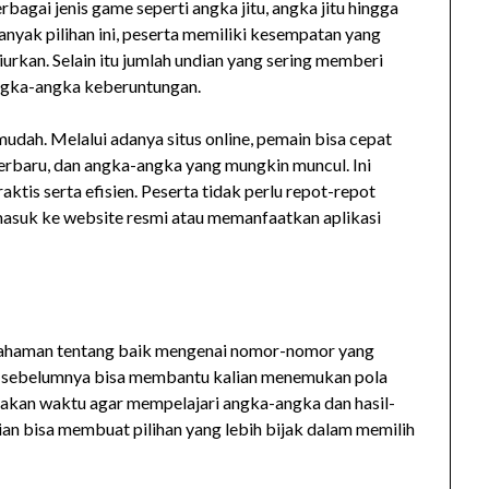
agai jenis game seperti angka jitu, angka jitu hingga
anyak pilihan ini, peserta memiliki kesempatan yang
rkan. Selain itu jumlah undian yang sering memberi
ngka-angka keberuntungan.
dah. Melalui adanya situs online, pemain bisa cepat
terbaru, dan angka-angka yang mungkin muncul. Ini
tis serta efisien. Peserta tidak perlu repot-repot
masuk ke website resmi atau memanfaatkan aplikasi
emahaman tentang baik mengenai nomor-nomor yang
an sebelumnya bisa membantu kalian menemukan pola
iakan waktu agar mempelajari angka-angka dan hasil-
lian bisa membuat pilihan yang lebih bijak dalam memilih