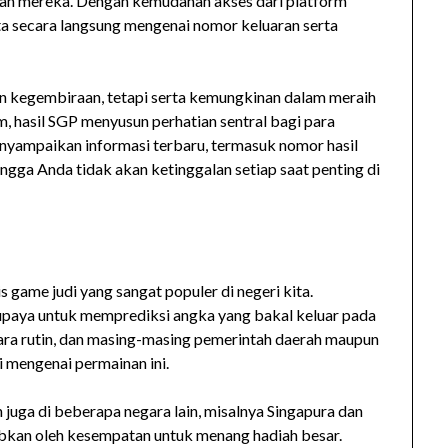
an mereka. Dengan kemudahan akses dari platform
ta secara langsung mengenai nomor keluaran serta
n kegembiraan, tetapi serta kemungkinan dalam meraih
m, hasil SGP menyusun perhatian sentral bagi para
menyampaikan informasi terbaru, termasuk nomor hasil
ingga Anda tidak akan ketinggalan setiap saat penting di
is game judi yang sangat populer di negeri kita.
upaya untuk memprediksi angka yang bakal keluar pada
cara rutin, dan masing-masing pemerintah daerah maupun
i mengenai permainan ini.
n juga di beberapa negara lain, misalnya Singapura dan
bkan oleh kesempatan untuk menang hadiah besar.