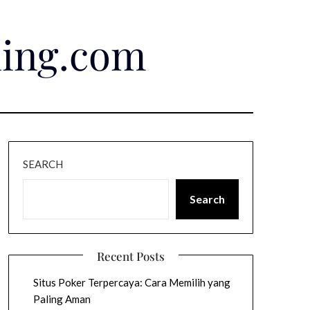
ning.com
SEARCH
Search
Recent Posts
Situs Poker Terpercaya: Cara Memilih yang
Paling Aman