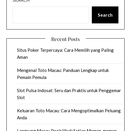
SEARCH
Search
Recent Posts
Situs Poker Terpercaya: Cara Memilih yang Paling
Aman
Mengenal Toto Macau: Panduan Lengkap untuk
Pemain Pemula
Slot Pulsa Indosat: Seru dan Praktis untuk Penggemar
Slot
Keluaran Toto Macau: Cara Mengoptimalkan Peluang
Anda
Langsung Macau Pools|Ikuti Setiap Momen-momen