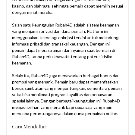
kasino, dan olahraga, sehingga pemain dapat memilih sesuai
dengan minat mereka.
Salah satu keunggulan Rubah4D adalah sistem keamanan
yang menjamin privasi dan dana pemain. Platform ini
menggunakan teknologi enkripsi terkini untuk melindungi
informasi pribadi dan transaksi keuangan. Dengan ini,
pemain dapat merasa aman dan nyaman saat bermain di
Rubah4D, tanpa perlu khawatir tentang potensi risiko
keamanan.
Selain itu, Rubah4D juga menawarkan berbagai bonus dan
promosi yang menarik. Pemain baru dapat memanfaatkan
bonus sambutan yang menguntungkan, sementara pemain
setia bisa menikmati program loyalitas dan penawaran
spesial lainnya. Dengan berbagai keunggulan ini, Rubah4D
menjadi pilihan yang menarik bagi siapa saja yang ingin
mencoba peruntungannya dalam dunia permainan online.
Cara Mendaftar