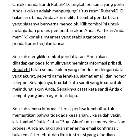
Untuk mendaftar di Rubah4D, langkah pertama yang perlu
Anda lakukan adalah mengunjungi situs resmi Rubah4D. Di
halaman utama, Anda akan melihat tombol pendaftaran
yang biasanya berwarna mencolok. Klik tombol ini untuk
melanjutkan proses pembuatan akun Anda. Pastikan Anda
memiliki koneksi internet yang stabil agar proses
pendaftaran berjalan lancar.
Setelah mengklik tombol pendaftaran, Anda akan
dihadapkan pada formulir yang meminta informasi pribadi.
Rubah4d
Isilah semua kolom yang diperlukan dengan data
yang akurat, seperti nama lengkap, alamat email, dan nomor
telepon. Selanjutnya, buatlah kata sandi yang kuat untuk
melindungi akun Anda. Sebaiknya catat kata sandi Anda di
tempat yang aman agar tidak lupa.
Setelah semua informasi terisi, periksa kembali untuk
memastikan bahwa tidak ada kesalahan. Jika sudah yakin,
klik tombol "Daftar" atau "Buat Akun" untuk menyelesaikan
proses. Anda mungkin akan menerima email konfirmasi;
buka email tersebut dan ikuti instruksi yang diberikan