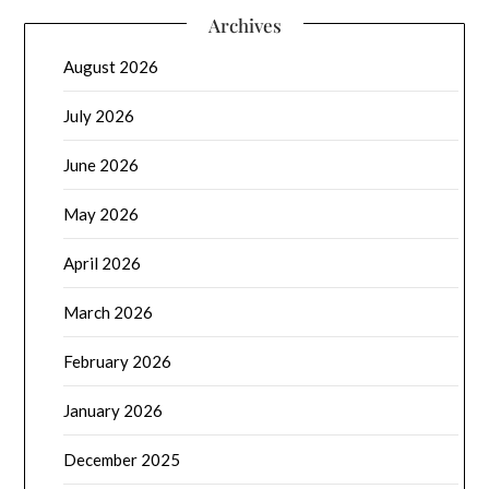
Archives
August 2026
July 2026
June 2026
May 2026
April 2026
March 2026
February 2026
January 2026
December 2025