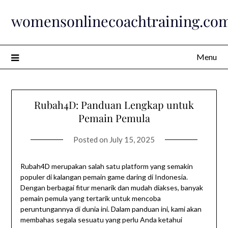
Skip
womensonlinecoachtraining.co
to
content
Menu
Rubah4D: Panduan Lengkap untuk
Pemain Pemula
Posted on
July 15, 2025
Rubah4D merupakan salah satu platform yang semakin
populer di kalangan pemain game daring di Indonesia.
Dengan berbagai fitur menarik dan mudah diakses, banyak
pemain pemula yang tertarik untuk mencoba
peruntungannya di dunia ini. Dalam panduan ini, kami akan
membahas segala sesuatu yang perlu Anda ketahui