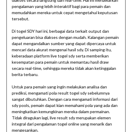
diakses secara langsung dan real-time. Hal ini menawarkan
pengalaman yang lebih interaktif bagi para pemain dan
memudahkan mereka untuk cepat mengetahui keputusan
tersebut.
Di togel SDY hari ini, berbagai data terkait output dan
pengeluaran bisa diakses dengan mudah. Kalangan pemain
dapat mengandalkan sumber yang dapat dipercaya untuk
mencari data akurat mengenai hasil sdy. Di samping itu,
keberadaan platform live togel sdy serta memberikan
kesempatan para pemain untuk memantau hasil draw
secara real-time, sehingga mereka tidak akan ketinggalan
berita terbaru.
Untuk para pemain yang ingin melakukan analisa dan
prediksi, mengamati pola result togel sdy sebelumnya
sangat dibutuhkan. Dengan cara mengamati informasi dari
sdy pools, pemain dapat kian memahami pola yang ada dan
meningkatkan kemungkinan mereka dalam permainan.
Tidak diragukan lagi, live result sdy merupakan elemen
integral dari pengalaman togel online yang menarik dan
mengesankan.