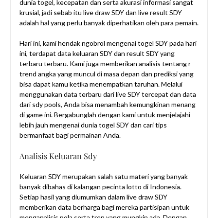
dunia togel, kecepatan dan serta akurasi informasi sangat
krusial, jadi sebab itu live draw SDY dan live result SDY
adalah hal yang perlu banyak diperhatikan oleh para pemain.
Hari ini, kami hendak ngobrol mengenai togel SDY pada hari
ini, terdapat data keluaran SDY dan result SDY yang
terbaru terbaru. Kami juga memberikan analisis tentang r
trend angka yang muncul di masa depan dan prediksi yang
bisa dapat kamu ketika menempatkan taruhan. Melalui
menggunakan data terbaru dari live SDY tercepat dan data
dari sdy pools, Anda bisa menambah kemungkinan menang
di game ini. Bergabunglah dengan kami untuk menjelajahi
lebih jauh mengenai dunia togel SDY dan cari tips
bermanfaat bagi permainan Anda.
Analisis Keluaran Sdy
Keluaran SDY merupakan salah satu materi yang banyak
banyak dibahas di kalangan pecinta lotto di Indonesia.
Setiap hasil yang diumumkan dalam live draw SDY
memberikan data berharga bagi mereka partisipan untuk
menganalisis pola serta tren yang mungkin ada. Dengan