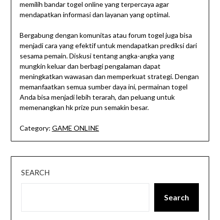
memilih bandar togel online yang terpercaya agar
mendapatkan informasi dan layanan yang optimal.
Bergabung dengan komunitas atau forum togel juga bisa
menjadi cara yang efektif untuk mendapatkan prediksi dari
sesama pemain. Diskusi tentang angka-angka yang
mungkin keluar dan berbagi pengalaman dapat
meningkatkan wawasan dan memperkuat strategi. Dengan
memanfaatkan semua sumber daya ini, permainan togel
Anda bisa menjadi lebih terarah, dan peluang untuk
memenangkan hk prize pun semakin besar.
Category:
GAME ONLINE
SEARCH
Search