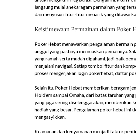
langsung mulai anekaragam permainan yang tersed
dan menyusuri fitur-fitur menarik yang ditawarka
Keistimewaan Permainan dalam Poker 
PokerHebat menawarkan pengalaman bermain pok
unggul yang pastinya memuaskan pemainnya. Sal
yang ramah serta mudah dipahami, jadi baik pe
menjalani navigasi. Setiap tombol fitur dan komp
proses mengerjakan login pokerhebat, daftar po
Selain itu, Poker Hebat memberikan beragam jen
Hold’em sampai Omaha, dari batas taruhan yang 
yang juga sering diselenggarakan, memberikan 
hadiah yang besar. Pengalaman poker hebat ini ti
mengasyikkan.
Keamanan dan kenyamanan menjadi faktor pent