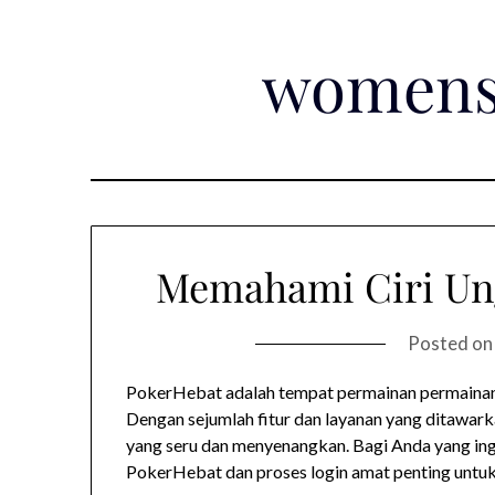
Skip
to
womenso
content
Memahami Ciri Ung
Posted o
PokerHebat adalah tempat permainan permainan ka
Dengan sejumlah fitur dan layanan yang ditawa
yang seru dan menyenangkan. Bagi Anda yang ing
PokerHebat dan proses login amat penting untuk