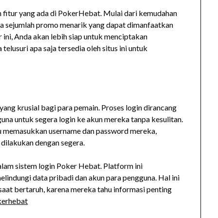
lam fitur yang ada di PokerHebat. Mulai dari kemudahan
ga sejumlah promo menarik yang dapat dimanfaatkan
 ini, Anda akan lebih siap untuk menciptakan
lusuri apa saja tersedia oleh situs ini untuk
ng krusial bagi para pemain. Proses login dirancang
na untuk segera login ke akun mereka tanpa kesulitan.
erlu memasukkan username dan password mereka,
 dilakukan dengan segera.
alam sistem login Poker Hebat. Platform ini
lindungi data pribadi dan akun para pengguna. Hal ini
aat bertaruh, karena mereka tahu informasi penting
kerhebat