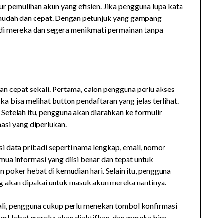
r pemulihan akun yang efisien. Jika pengguna lupa kata
 mudah dan cepat. Dengan petunjuk yang gampang
ndi mereka dan segera menikmati permainan tanpa
n cepat sekali. Pertama, calon pengguna perlu akses
a bisa melihat button pendaftaran yang jelas terlihat.
 Setelah itu, pengguna akan diarahkan ke formulir
asi yang diperlukan.
i data pribadi seperti nama lengkap, email, nomor
emua informasi yang diisi benar dan tepat untuk
poker hebat di kemudian hari. Selain itu, pengguna
 akan dipakai untuk masuk akun mereka nantinya.
bali, pengguna cukup perlu menekan tombol konfirmasi
okerHebat mereka akan diaktifkan, dan mereka bisa