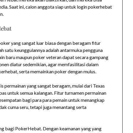
ia. Saat ini, calon anggota siap untuk login pokerhebat
n.
Hebat
er yang sangat luar biasa dengan beragam fitur
ah satu keunggulannya adalah antarmuka pengguna
main baru maupun poker veteran dapat secara gampang
onen diatur sedemikian, agar memfasilitasi dalam
kerhebat, serta memainkan poker dengan mulus.
is permainan yang sangat beragam, mulai dari Texas
pas untuk semua kalangan. Fitur turnamen permainan
kesempatan bagi para para pemain untuk menangkap
dak cuma seru, tetapi juga menantang serta
ing bagi PokerHebat. Dengan keamanan yang yang