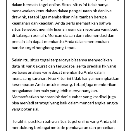
dalam bermain togel online. Situs-situs ini tidak hanya
menawarkan kemudahan dalam pengeluaran hk dan live
draw hk, tetapi juga memberikan nilai tambah berupa
keamanan dan keadilan. Anda perlu memastikan bahwa
situs tersebut memiliki lisensi resmi dan reputasi yang baik
di kalangan pemain. Mencari ulasan dan rekomendasi dari
pemain lain dapat membantu Anda dalam menemukan
bandar togel hongkong yang tepat.
Selain itu, situs togel terpercaya biasanya menyediakan
data hk yang akurat dan terupdate, serta prediksi hk yang
berbasis analisis yang dapat membantu Anda dalam
memasang taruhan. Fitur-fitur ini tidak hanya meningkatkan
kesempatan Anda untuk menang, tetapi juga memberikan
pengalaman bermain yang lebih menyenangkan.
Memanfaatkan bocoran hk dari sumber yang kredibel juga
bisa menjadi strategi yang baik dalam mencari angka-angka
yang potensial.
Terakhir, pastikan bahwa situs togel online yang Anda pilih
mendukung berbagai metode pembayaran dan penarikan,