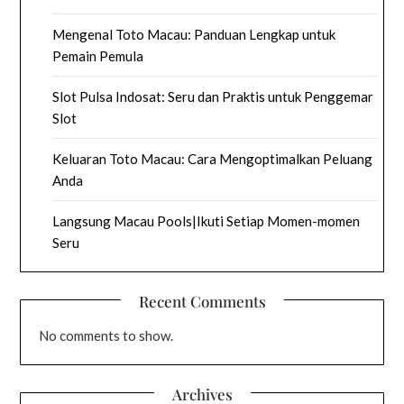
Mengenal Toto Macau: Panduan Lengkap untuk
Pemain Pemula
Slot Pulsa Indosat: Seru dan Praktis untuk Penggemar
Slot
Keluaran Toto Macau: Cara Mengoptimalkan Peluang
Anda
Langsung Macau Pools|Ikuti Setiap Momen-momen
Seru
Recent Comments
No comments to show.
Archives