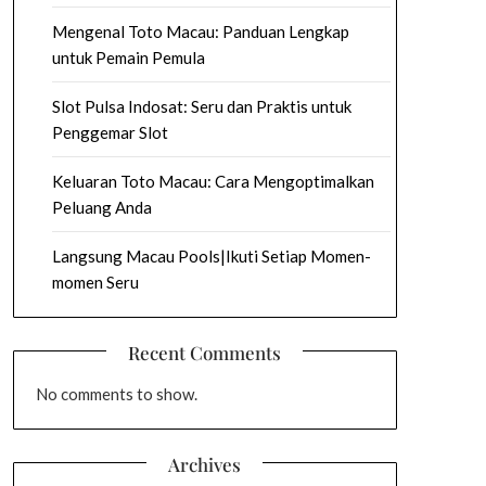
Mengenal Toto Macau: Panduan Lengkap
untuk Pemain Pemula
Slot Pulsa Indosat: Seru dan Praktis untuk
Penggemar Slot
Keluaran Toto Macau: Cara Mengoptimalkan
Peluang Anda
Langsung Macau Pools|Ikuti Setiap Momen-
momen Seru
Recent Comments
No comments to show.
Archives