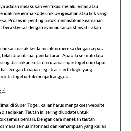
nya adalah melakukan verifikasi melalui email atau
hendak menerima kode unik pengesahan atau link yang
eka. Proses ini penting untuk memastikan keamanan
at beraktivitas dengan nyaman tanpa khawatir akan
jalankan masuk ke dalam akun mereka dengan cepat.
elah dibuat saat pendaftaran. Apabila seluruh data
sung diarahkan ke laman utama supertogel dan dapat
. Dengan tahapan registrasi serta login yang
cinta togel untuk menjadi anggota.
gel
mal di Super Togel, kalian harus mengakses website
disediakan. Tautan ini sering diupdate untuk
ntuk semua pemain. Dengan cara menekan tautan
, di mana semua informasi dan kemampuan yang kalian