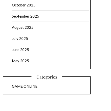
October 2025
September 2025
August 2025
July 2025
June 2025
May 2025
Categories
GAME ONLINE