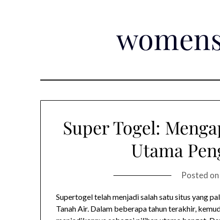
Skip
to
womenso
content
Super Togel: Mengapa
Utama Pen
Posted o
Supertogel telah menjadi salah satu situs yang pa
Tanah Air. Dalam beberapa tahun terakhir, kemu