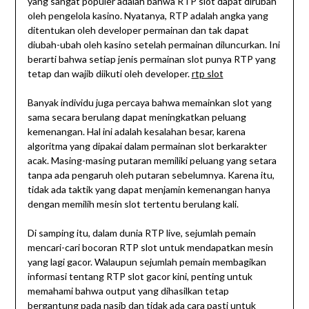
yang sangat populer adalah bahwa RTP slot dapat dirubah
oleh pengelola kasino. Nyatanya, RTP adalah angka yang
ditentukan oleh developer permainan dan tak dapat
diubah-ubah oleh kasino setelah permainan diluncurkan. Ini
berarti bahwa setiap jenis permainan slot punya RTP yang
tetap dan wajib diikuti oleh developer.
rtp slot
Banyak individu juga percaya bahwa memainkan slot yang
sama secara berulang dapat meningkatkan peluang
kemenangan. Hal ini adalah kesalahan besar, karena
algoritma yang dipakai dalam permainan slot berkarakter
acak. Masing-masing putaran memiliki peluang yang setara
tanpa ada pengaruh oleh putaran sebelumnya. Karena itu,
tidak ada taktik yang dapat menjamin kemenangan hanya
dengan memilih mesin slot tertentu berulang kali.
Di samping itu, dalam dunia RTP live, sejumlah pemain
mencari-cari bocoran RTP slot untuk mendapatkan mesin
yang lagi gacor. Walaupun sejumlah pemain membagikan
informasi tentang RTP slot gacor kini, penting untuk
memahami bahwa output yang dihasilkan tetap
bergantung pada nasib dan tidak ada cara pasti untuk