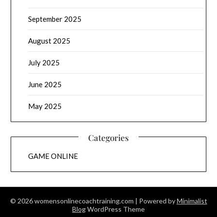
September 2025
August 2025
July 2025
June 2025
May 2025
Categories
GAME ONLINE
© 2026 womensonlinecoachtraining.com
| Powered by
Minimalist
Blog
WordPress Theme