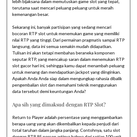
lebih bijaksana dalam memutuskan game slot yang tepat,
terutama saat mencari peluang peluang untuk meraih
kemenangan besar.
Sekarang ini, banyak partisipan yang sedang mencari
bocoran RTP slot untuk menemukan game yang memiliki
nilai RTP yang tinggi. Dari permainan pragmatis sampai RTP
langsung, data ini semua semakin mudah didapatkan.
Tulisan ini akan tetapi membahas beraneka komponen
seputar RTP, yang mencakup saran dalam menemukan RTP
slot gacor hari ini, sehingga kamu dapat menambah peluang
untuk menang dan mendapatkan jackpot yang diinginkan.
Apakah Anda Anda siap dalam mengungkap rahasia dibalik
pengembalian slot dan memahami teknik menggunakan
data tersebut demi keuntungan Anda?
Apa sih yang dimaksud dengan RTP Slot?
Return to Player adalah persentase yang menggambarkan
berapa uang yang akan dikembalikan kepada penjudi dari
total taruhan dalam jangka panjang. Contohnya, satu slot
dengan RTP 95 persen artinya bahwa dari setiap 100 unit