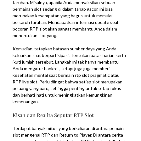
taruhan. Misalnya, apabila Anda menyaksikan sebuah
permainan slot sedang di dalam tahap gacor, ini bisa
merupakan kesempatan yang bagus untuk memulai
bertaruh taruhan. Mendapatkan informasi update soal
bocoran RTP slot akan sangat membantu Anda dalam
menentukan slot yang.
Kemudian, tetapkan batasan sumber daya yang Anda
keluarkan saat berpartisipasi. Tentukan batas harian serta
ikuti jumlah tersebut. Langkah ini tak hanya membantu
Anda mengatur bankroll, tetapi juga juga memberi
kesehatan mental saat bermain rtp slot pragmatic atau
RTP live slot. Perlu diingat bahwa setiap slot merupakan
peluang yang baru, sehingga penting untuk tetap fokus
dan berhati-hati untuk meningkatkan kemungkinan
kemenangan.
Kisah dan Realita Seputar RTP Slot
Terdapat banyak mitos yang berkeliaran di antara pemain
slot mengenai RTP dan Return to Player. Di antara cerita