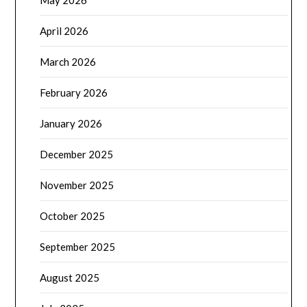
May 2026
April 2026
March 2026
February 2026
January 2026
December 2025
November 2025
October 2025
September 2025
August 2025