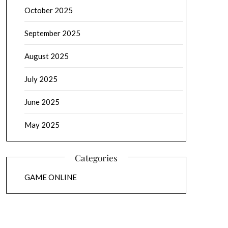
October 2025
September 2025
August 2025
July 2025
June 2025
May 2025
Categories
GAME ONLINE