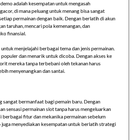
n demo adalah kesempatan untuk mengasah
 gacor, di mana peluang untuk menang bisa sangat
 setiap permainan dengan baik. Dengan berlatih di akun
n taruhan, mencari pola kemenangan, dan
o finansial.
untuk menjelajahi berbagai tema dan jenis permainan.
g populer dan menarik untuk dicoba. Dengan akses ke
rit mereka tanpa terbebani oleh tekanan harus
ebih menyenangkan dan santai.
 sangat bermanfaat bagi pemain baru. Dengan
 sensasi permainan slot tanpa harus mengeluarkan
 berbagai fitur dan mekanika permainan sebelum
o juga menyediakan kesempatan untuk berlatih strategi