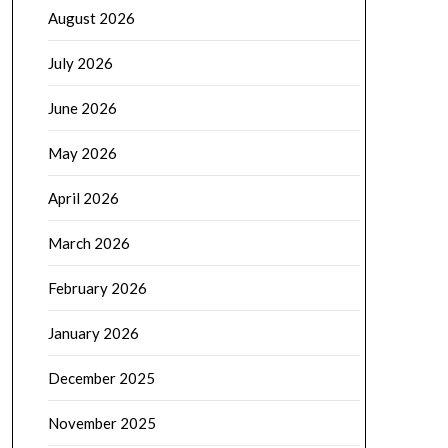
August 2026
July 2026
June 2026
May 2026
April 2026
March 2026
February 2026
January 2026
December 2025
November 2025