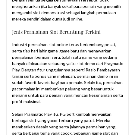
mengherankan jika banyak sekali para pemain yang memilih
mengambil slot demonstrasi sebagai langkah permulaan
mereka sendiri dalam dunia judi online.
Jenis Permainan Slot Beruntung Terkini
Industri permainan slot online terus berkembang pesat,
serta tiap hari lahir game-game baru dan menawarkan
pengalaman bermain seru. Salah satu game yang sedang
banyak dibicarakan sekarang yaitu slot demo dari Pragmatic
Play. Dengan fitur unggulannya seperti Rasio Pembayaran
tinggi serta bonus yang melimpah, permainan demo ini ini
sudah favorit favorit bagi para pemain. Selain itu, permainan
gacor malam ini memberikan peluang yang besar untuk
menang untuk para pemain yang mencari kesenangan serta
profit maksimal.
Selain Pragmatic Play itu, PG Soft kembali menyajikan
berbagai slot yang gacor terbaru yang patut. Mereka
memberikan desain yang serta jalannya permainan yang,
serta berbagai tema yang cocok. Sebagian game slot dari