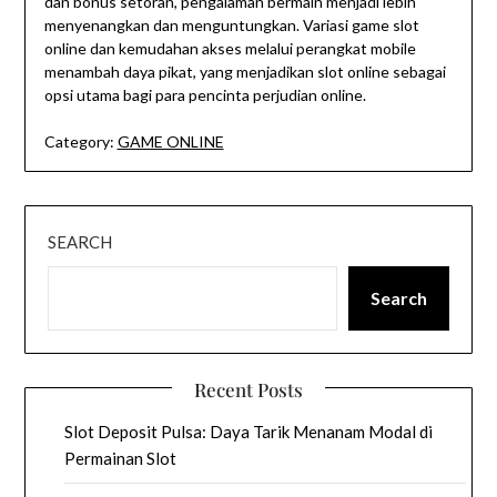
dan bonus setoran, pengalaman bermain menjadi lebih
menyenangkan dan menguntungkan. Variasi game slot
online dan kemudahan akses melalui perangkat mobile
menambah daya pikat, yang menjadikan slot online sebagai
opsi utama bagi para pencinta perjudian online.
Category:
GAME ONLINE
SEARCH
Search
Recent Posts
Slot Deposit Pulsa: Daya Tarik Menanam Modal di
Permainan Slot