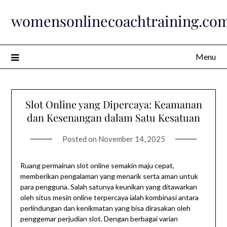
Skip
womensonlinecoachtraining.co
to
content
Menu
Slot Online yang Dipercaya: Keamanan
dan Kesenangan dalam Satu Kesatuan
Posted on
November 14, 2025
Ruang permainan slot online semakin maju cepat,
memberikan pengalaman yang menarik serta aman untuk
para pengguna. Salah satunya keunikan yang ditawarkan
oleh situs mesin online terpercaya ialah kombinasi antara
perlindungan dan kenikmatan yang bisa dirasakan oleh
penggemar perjudian slot. Dengan berbagai varian