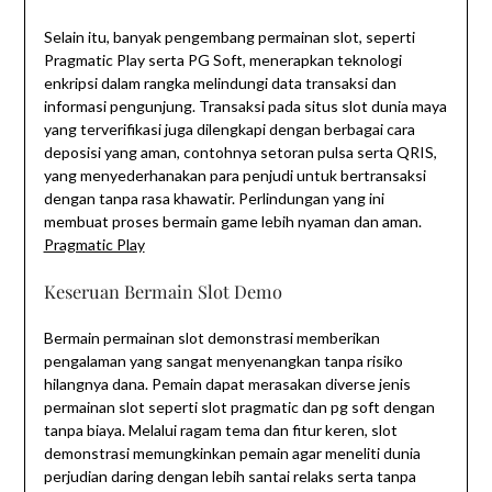
Selain itu, banyak pengembang permainan slot, seperti
Pragmatic Play serta PG Soft, menerapkan teknologi
enkripsi dalam rangka melindungi data transaksi dan
informasi pengunjung. Transaksi pada situs slot dunia maya
yang terverifikasi juga dilengkapi dengan berbagai cara
deposisi yang aman, contohnya setoran pulsa serta QRIS,
yang menyederhanakan para penjudi untuk bertransaksi
dengan tanpa rasa khawatir. Perlindungan yang ini
membuat proses bermain game lebih nyaman dan aman.
Pragmatic Play
Keseruan Bermain Slot Demo
Bermain permainan slot demonstrasi memberikan
pengalaman yang sangat menyenangkan tanpa risiko
hilangnya dana. Pemain dapat merasakan diverse jenis
permainan slot seperti slot pragmatic dan pg soft dengan
tanpa biaya. Melalui ragam tema dan fitur keren, slot
demonstrasi memungkinkan pemain agar meneliti dunia
perjudian daring dengan lebih santai relaks serta tanpa