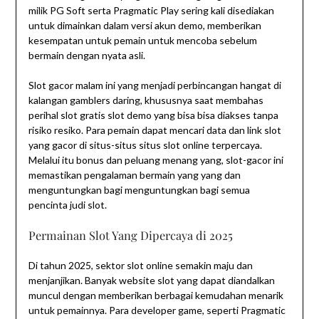
milik PG Soft serta Pragmatic Play sering kali disediakan
untuk dimainkan dalam versi akun demo, memberikan
kesempatan untuk pemain untuk mencoba sebelum
bermain dengan nyata asli.
Slot gacor malam ini yang menjadi perbincangan hangat di
kalangan gamblers daring, khususnya saat membahas
perihal slot gratis slot demo yang bisa bisa diakses tanpa
risiko resiko. Para pemain dapat mencari data dan link slot
yang gacor di situs-situs situs slot online terpercaya.
Melalui itu bonus dan peluang menang yang, slot-gacor ini
memastikan pengalaman bermain yang yang dan
menguntungkan bagi menguntungkan bagi semua
pencinta judi slot.
Permainan Slot Yang Dipercaya di 2025
Di tahun 2025, sektor slot online semakin maju dan
menjanjikan. Banyak website slot yang dapat diandalkan
muncul dengan memberikan berbagai kemudahan menarik
untuk pemainnya. Para developer game, seperti Pragmatic