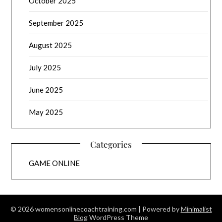
October 2025
September 2025
August 2025
July 2025
June 2025
May 2025
Categories
GAME ONLINE
© 2026 womensonlinecoachtraining.com
| Powered by
Minimalist
Blog
WordPress Theme