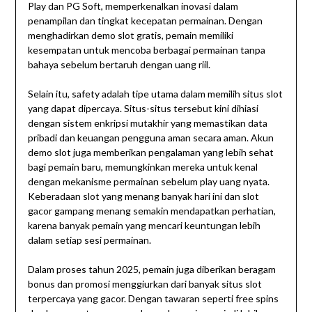
Play dan PG Soft, memperkenalkan inovasi dalam
penampilan dan tingkat kecepatan permainan. Dengan
menghadirkan demo slot gratis, pemain memiliki
kesempatan untuk mencoba berbagai permainan tanpa
bahaya sebelum bertaruh dengan uang riil.
Selain itu, safety adalah tipe utama dalam memilih situs slot
yang dapat dipercaya. Situs-situs tersebut kini dihiasi
dengan sistem enkripsi mutakhir yang memastikan data
pribadi dan keuangan pengguna aman secara aman. Akun
demo slot juga memberikan pengalaman yang lebih sehat
bagi pemain baru, memungkinkan mereka untuk kenal
dengan mekanisme permainan sebelum play uang nyata.
Keberadaan slot yang menang banyak hari ini dan slot
gacor gampang menang semakin mendapatkan perhatian,
karena banyak pemain yang mencari keuntungan lebih
dalam setiap sesi permainan.
Dalam proses tahun 2025, pemain juga diberikan beragam
bonus dan promosi menggiurkan dari banyak situs slot
terpercaya yang gacor. Dengan tawaran seperti free spins