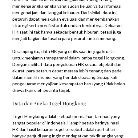
mengenai angka-angka yang sudah keluar, yaitu informasi
mengenai jam dan tanggal keluaran. Dari sinilah data ini,
petaruh dapat melakukan evaluasi dan mengembangkan
strategi serta prediksi untuk undian berikutnya. Keluaran
HK saat ini tak hanya sekadar bentuk hiburan, tetapi juga
menjadi bagian dari usaha para petaruh untuk menang.
Di samping itu, data HK yang dirilis saat ini juga krusial
untuk menjamin transparansi dalam lomba togel Hongkong.
Dengan melihat data pengeluaran HK secara objektif dan
akurat, para petaruh dapat merasa lebih tenang dan pede
dalam memilih nomor yang hendak dipasang. Setiap kali
pengeluaran menyajikan kesempatan baru yang tidak boleh
dilewatkan oleh pecinta togel.
Data dan Angka Togel Hongkong
Togel Hongkong adalah sebuah permainan taruhan yang
sangat populer di Indonesia. Hampir setiap harinya, hasil
HK dan hasil keluaran togel tersebut adalah perhatian
banyak penjudi yang ingin mendapatkan takdir|angka yang