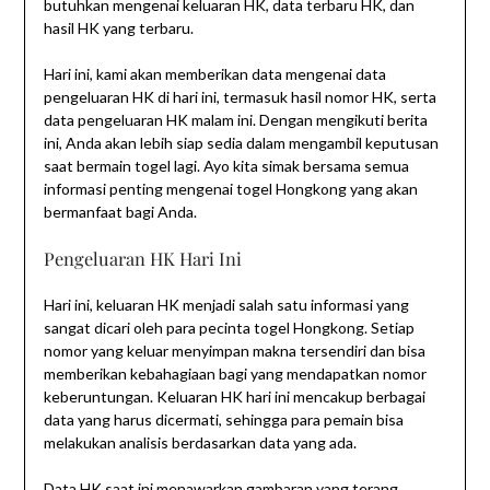
butuhkan mengenai keluaran HK, data terbaru HK, dan
hasil HK yang terbaru.
Hari ini, kami akan memberikan data mengenai data
pengeluaran HK di hari ini, termasuk hasil nomor HK, serta
data pengeluaran HK malam ini. Dengan mengikuti berita
ini, Anda akan lebih siap sedia dalam mengambil keputusan
saat bermain togel lagi. Ayo kita simak bersama semua
informasi penting mengenai togel Hongkong yang akan
bermanfaat bagi Anda.
Pengeluaran HK Hari Ini
Hari ini, keluaran HK menjadi salah satu informasi yang
sangat dicari oleh para pecinta togel Hongkong. Setiap
nomor yang keluar menyimpan makna tersendiri dan bisa
memberikan kebahagiaan bagi yang mendapatkan nomor
keberuntungan. Keluaran HK hari ini mencakup berbagai
data yang harus dicermati, sehingga para pemain bisa
melakukan analisis berdasarkan data yang ada.
Data HK saat ini menawarkan gambaran yang terang