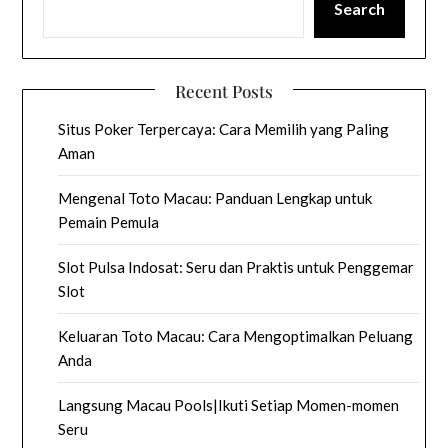
Search
Recent Posts
Situs Poker Terpercaya: Cara Memilih yang Paling
Aman
Mengenal Toto Macau: Panduan Lengkap untuk
Pemain Pemula
Slot Pulsa Indosat: Seru dan Praktis untuk Penggemar
Slot
Keluaran Toto Macau: Cara Mengoptimalkan Peluang
Anda
Langsung Macau Pools|Ikuti Setiap Momen-momen
Seru