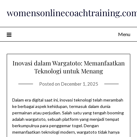
Skip
womensonlinecoachtraining.co
to
content
Menu
Inovasi dalam Wargatoto: Memanfaatkan
Teknologi untuk Menang
Posted on
December 1, 2025
Dalam era digital saat ini, inovasi teknologi telah merambah
ke berbagai aspek kehidupan, termasuk dalam dunia
permainan atau perjudian. Salah satu yang tengah booming
adalah wargatoto, sebuah platform yang menjadi tempat
berkumpulnya para penggemar togel. Dengan
memanfaatkan teknologi modern, wargatoto tidak hanya