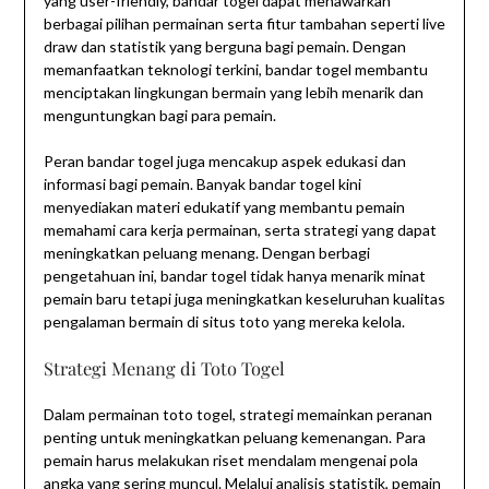
yang user-friendly, bandar togel dapat menawarkan
berbagai pilihan permainan serta fitur tambahan seperti live
draw dan statistik yang berguna bagi pemain. Dengan
memanfaatkan teknologi terkini, bandar togel membantu
menciptakan lingkungan bermain yang lebih menarik dan
menguntungkan bagi para pemain.
Peran bandar togel juga mencakup aspek edukasi dan
informasi bagi pemain. Banyak bandar togel kini
menyediakan materi edukatif yang membantu pemain
memahami cara kerja permainan, serta strategi yang dapat
meningkatkan peluang menang. Dengan berbagi
pengetahuan ini, bandar togel tidak hanya menarik minat
pemain baru tetapi juga meningkatkan keseluruhan kualitas
pengalaman bermain di situs toto yang mereka kelola.
Strategi Menang di Toto Togel
Dalam permainan toto togel, strategi memainkan peranan
penting untuk meningkatkan peluang kemenangan. Para
pemain harus melakukan riset mendalam mengenai pola
angka yang sering muncul. Melalui analisis statistik, pemain