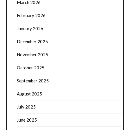
March 2026
February 2026
January 2026
December 2025
November 2025
October 2025
September 2025
August 2025
July 2025
June 2025