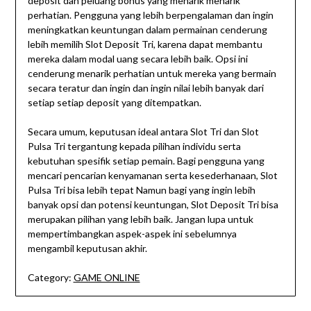
deposit dan peluang bonus yang menarik menarik
perhatian. Pengguna yang lebih berpengalaman dan ingin
meningkatkan keuntungan dalam permainan cenderung
lebih memilih Slot Deposit Tri, karena dapat membantu
mereka dalam modal uang secara lebih baik. Opsi ini
cenderung menarik perhatian untuk mereka yang bermain
secara teratur dan ingin dan ingin nilai lebih banyak dari
setiap setiap deposit yang ditempatkan.
Secara umum, keputusan ideal antara Slot Tri dan Slot
Pulsa Tri tergantung kepada pilihan individu serta
kebutuhan spesifik setiap pemain. Bagi pengguna yang
mencari pencarian kenyamanan serta kesederhanaan, Slot
Pulsa Tri bisa lebih tepat Namun bagi yang ingin lebih
banyak opsi dan potensi keuntungan, Slot Deposit Tri bisa
merupakan pilihan yang lebih baik. Jangan lupa untuk
mempertimbangkan aspek-aspek ini sebelumnya
mengambil keputusan akhir.
Category:
GAME ONLINE