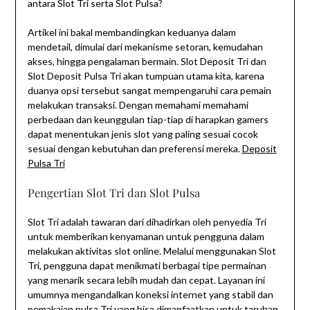
antara Slot Tri serta Slot Pulsa?
Artikel ini bakal membandingkan keduanya dalam
mendetail, dimulai dari mekanisme setoran, kemudahan
akses, hingga pengalaman bermain. Slot Deposit Tri dan
Slot Deposit Pulsa Tri akan tumpuan utama kita, karena
duanya opsi tersebut sangat mempengaruhi cara pemain
melakukan transaksi. Dengan memahami memahami
perbedaan dan keunggulan tiap-tiap di harapkan gamers
dapat menentukan jenis slot yang paling sesuai cocok
sesuai dengan kebutuhan dan preferensi mereka.
Deposit
Pulsa Tri
Pengertian Slot Tri dan Slot Pulsa
Slot Tri adalah tawaran dari dihadirkan oleh penyedia Tri
untuk memberikan kenyamanan untuk pengguna dalam
melakukan aktivitas slot online. Melalui menggunakan Slot
Tri, pengguna dapat menikmati berbagai tipe permainan
yang menarik secara lebih mudah dan cepat. Layanan ini
umumnya mengandalkan koneksi internet yang stabil dan
pemakaian pulsa Tri yang bisa dimanfaatkan untuk taruhan