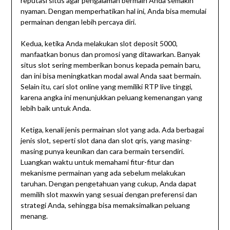
reputasi situs agar pengalaman bermain Anda semakin
nyaman. Dengan memperhatikan hal ini, Anda bisa memulai
permainan dengan lebih percaya diri.
Kedua, ketika Anda melakukan slot deposit 5000,
manfaatkan bonus dan promosi yang ditawarkan. Banyak
situs slot sering memberikan bonus kepada pemain baru,
dan ini bisa meningkatkan modal awal Anda saat bermain.
Selain itu, cari slot online yang memiliki RTP live tinggi,
karena angka ini menunjukkan peluang kemenangan yang
lebih baik untuk Anda.
Ketiga, kenali jenis permainan slot yang ada. Ada berbagai
jenis slot, seperti slot dana dan slot qris, yang masing-
masing punya keunikan dan cara bermain tersendiri.
Luangkan waktu untuk memahami fitur-fitur dan
mekanisme permainan yang ada sebelum melakukan
taruhan. Dengan pengetahuan yang cukup, Anda dapat
memilih slot maxwin yang sesuai dengan preferensi dan
strategi Anda, sehingga bisa memaksimalkan peluang
menang.