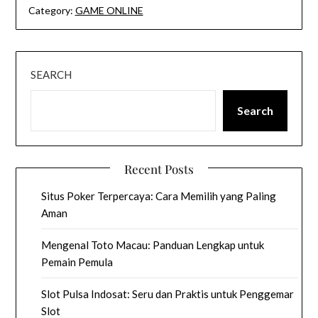
Category:
GAME ONLINE
SEARCH
Search
Recent Posts
Situs Poker Terpercaya: Cara Memilih yang Paling
Aman
Mengenal Toto Macau: Panduan Lengkap untuk
Pemain Pemula
Slot Pulsa Indosat: Seru dan Praktis untuk Penggemar
Slot