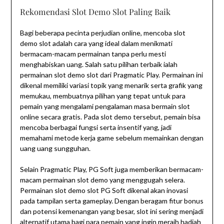
Rekomendasi Slot Demo Slot Paling Baik
Bagi beberapa pecinta perjudian online, mencoba slot
demo slot adalah cara yang ideal dalam menikmati
bermacam-macam permainan tanpa perlu mesti
menghabiskan uang. Salah satu pilihan terbaik ialah
permainan slot demo slot dari Pragmatic Play. Permainan ini
dikenal memiliki variasi topik yang menarik serta grafik yang
memukau, membuatnya pilihan yang tepat untuk para
pemain yang mengalami pengalaman masa bermain slot
online secara gratis. Pada slot demo tersebut, pemain bisa
mencoba berbagai fungsi serta insentif yang, jadi
memahami metode kerja game sebelum memainkan dengan
uang uang sungguhan.
Selain Pragmatic Play, PG Soft juga memberikan bermacam-
macam permainan slot demo yang menggugah selera.
Permainan slot demo slot PG Soft dikenal akan inovasi
pada tampilan serta gameplay. Dengan beragam fitur bonus
dan potensi kemenangan yang besar, slot ini sering menjadi
alternatif utama bagi para pemain yang ingin meraih hadiah