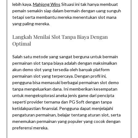
lebih kaya.
Mahjong Wins
Situasi ini tak hanya membuat
pemain semakin siap dalam bermain dengan uang sunguh
tetapi serta membantu mereka menentukan slot mana
yang paling mereka.
Langkah Menilai Slot Tanpa Biaya Dengan
Optimal
Salah satu metode yang sangat berguna untuk bermain
permainan slot tanpa biaya adalah dengan maksimalkan
akun demo slot yang tersedia oleh banyak platform
permainan slot yang terpercaya. Dengan profil ini,
pengguna bisa memasuki berbagai permainan slot demo
tanpa mengeluarkan dana. Ini memberikan kesempatan
untuk mengeksplorasi aneka jenis game dari pencipta
seperti provider ternama dan PG Soft dengan tanpa
ketidakpastian finansial. Pengguna dapat menjelajahi
pengaturan permainan, belajar tentang aturan slot, serta
menemukan permainan yang populer yang cocok dengan
preferensi mereka.