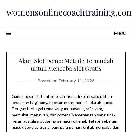
Skip
womensonlinecoachtraining.co
to
content
Menu
Akun Slot Demo: Metode Termudah
untuk Mencoba Slot Gratis
Posted on
February 11, 2026
Game mesin slot online telah menjadi salah satu pilihan
kesukaan bagi banyak petaruh taruhan di seluruh dunia.
Dengan berbagai tema yang menawan, grafis yang
memukau menawan, dan potensi kemenangan yang tidak
heran apabila slot daring semakin dikenal. Tetapi, sebelum
masuk segera, krusial bagi para pemain untuk mencoba dan