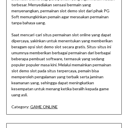
terbesar. Menyediakan sensasi bermain yang
menyenangkan, permainan slot demo slot dari pihak PG
Soft memungkinkan pemain agar merasakan permainan
tanpa bahaya uang.
Saat mencari-cari situs permainan slot online yang dapat
dipercaya, yakinkan untuk menentukan yang memberikan
beragam opsi slot demo slot secara gratis. Situs-situs ini
umumnya memberikan berbagai permainan dari berbagai
beberapa pembuat software, termasuk yang sedang
populer populer masa kini. Melalui memainkan permainan
slot demo slot pada situs terpercaya, pemain bisa
memperoleh pengalaman yang terbaik serta jaminan
keamanan yang, sehingga dapat meningkatkan
kesempatan untuk menang ketika beralih kepada game
uang asli.
Category:
GAME ONLINE