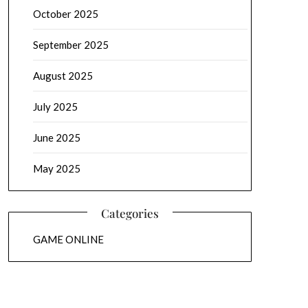
October 2025
September 2025
August 2025
July 2025
June 2025
May 2025
Categories
GAME ONLINE