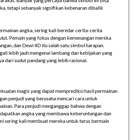
rakat. Banyak yang percaya bahwa simbol ini bisa
a, tetapi sebanyak signifikan kebenaran dibalik
rmainan angka, sering kali beredar cerita-cerita
 mulut. Pemain yang fokus dengan kemenangan mereka
ungan, dan Dewi 4D itu salah satu simbol harapan.
gali lebih jauh mengenai lambang dan kebijakan yang
a dari sudut pandang yang lebih rasional.
kuatan magis yang dapat memprediksi hasil permainan
ngan penjudi yang berusaha mencari cara untuk
mainan. Para penjudi menganggap bahwa dengan
endapatkan angka yang membawa keberuntungan dan
ni sering kali membuat mereka untuk terus bermain