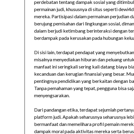
perdebatan tentang dampak sosial yang ditimbulk
permainan judi, khususnya di situs seperti dewi
mereka. Partisipasi dalam permainan perjudian
berujung pemisahan dari lingkungan sosial, dima
dalam berjudi ketimbang berinteraksi dengan t
berdampak pada kerusakan pada hubungan kelua
Di sisi lain, terdapat pendapat yang menyebutk
misalnya menyediakan hiburan dan peluang untu
manfaat ini seringkali sering kali datang biaya b
kecanduan dan kerugian finansial yang besar. M
pentingnya pendidikan yang berkaitan dengan bah
Tanpa pemahaman yang tepat, pengguna bisa saja
menyengsarakan.
Dari pandangan etika, terdapat sejumlah perta
platform judi. Apakah seharusnya seharusnya le
bermanfaat dan memelihara profil pemain merek
dampak moral pada aktivitas mereka serta beru