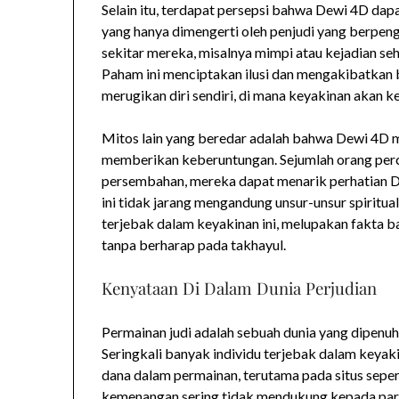
Selain itu, terdapat persepsi bahwa Dewi 4D dap
yang hanya dimengerti oleh penjudi yang berpen
sekitar mereka, misalnya mimpi atau kejadian seh
Paham ini menciptakan ilusi dan mengakibatkan 
merugikan diri sendiri, di mana keyakinan akan
Mitos lain yang beredar adalah bahwa Dewi 4D 
memberikan keberuntungan. Sejumlah orang perc
persembahan, mereka dapat menarik perhatian D
ini tidak jarang mengandung unsur-unsur spiritual
terjebak dalam keyakinan ini, melupakan fakta b
tanpa berharap pada takhayul.
Kenyataan Di Dalam Dunia Perjudian
Permainan judi adalah sebuah dunia yang dipenuhi
Seringkali banyak individu terjebak dalam ke
dana dalam permainan, terutama pada situs seper
kemenangan sering tidak mendukung kepada para 