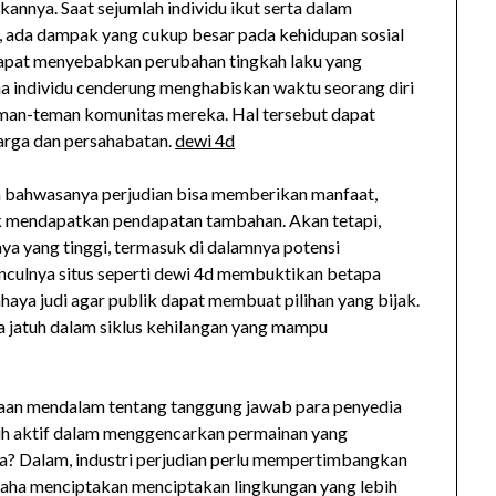
annya. Saat sejumlah individu ikut serta dalam
4d, ada dampak yang cukup besar pada kehidupan sosial
 dapat menyebabkan perubahan tingkah laku yang
na individu cenderung menghabiskan waktu seorang diri
eman-teman komunitas mereka. Hal tersebut dapat
rga dan persahabatan.
dewi 4d
an bahwasanya perjudian bisa memberikan manfaat,
k mendapatkan pendapatan tambahan. Akan tetapi,
iaya yang tinggi, termasuk di dalamnya potensi
unculnya situs seperti dewi 4d membuktikan betapa
aya judi agar publik dapat membuat pilihan yang bijak.
 jatuh dalam siklus kehilangan yang mampu
nyaan mendalam tentang tanggung jawab para penyedia
bih aktif dalam menggencarkan permainan yang
a? Dalam, industri perjudian perlu mempertimbangkan
saha menciptakan menciptakan lingkungan yang lebih