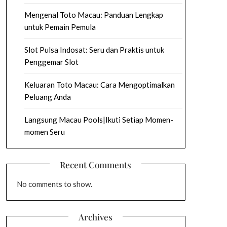
Mengenal Toto Macau: Panduan Lengkap
untuk Pemain Pemula
Slot Pulsa Indosat: Seru dan Praktis untuk
Penggemar Slot
Keluaran Toto Macau: Cara Mengoptimalkan
Peluang Anda
Langsung Macau Pools|Ikuti Setiap Momen-
momen Seru
Recent Comments
No comments to show.
Archives