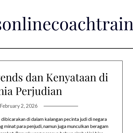
nlinecoachtrai
ends dan Kenyataan di
ia Perjudian
February 2, 2026
ibicarakan di dalam kalangan pecinta judi di negara
ng minat para penjudi, namun juga munculkan beragam