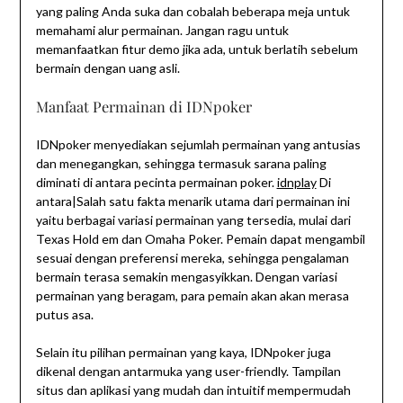
yang paling Anda suka dan cobalah beberapa meja untuk
memahami alur permainan. Jangan ragu untuk
memanfaatkan fitur demo jika ada, untuk berlatih sebelum
bermain dengan uang asli.
Manfaat Permainan di IDNpoker
IDNpoker menyediakan sejumlah permainan yang antusias
dan menegangkan, sehingga termasuk sarana paling
diminati di antara pecinta permainan poker.
idnplay
Di
antara|Salah satu fakta menarik utama dari permainan ini
yaitu berbagai variasi permainan yang tersedia, mulai dari
Texas Hold em dan Omaha Poker. Pemain dapat mengambil
sesuai dengan preferensi mereka, sehingga pengalaman
bermain terasa semakin mengasyikkan. Dengan variasi
permainan yang beragam, para pemain akan akan merasa
putus asa.
Selain itu pilihan permainan yang kaya, IDNpoker juga
dikenal dengan antarmuka yang user-friendly. Tampilan
situs dan aplikasi yang mudah dan intuitif mempermudah