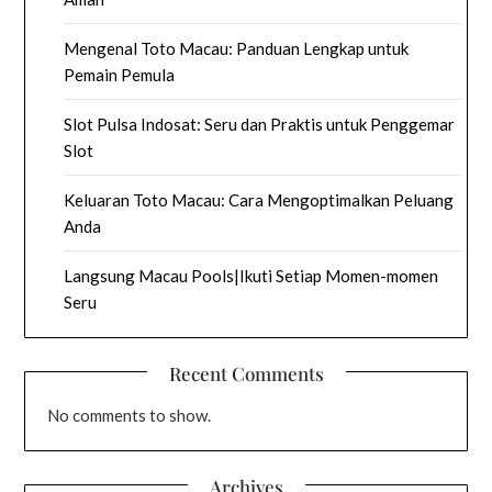
Mengenal Toto Macau: Panduan Lengkap untuk
Pemain Pemula
Slot Pulsa Indosat: Seru dan Praktis untuk Penggemar
Slot
Keluaran Toto Macau: Cara Mengoptimalkan Peluang
Anda
Langsung Macau Pools|Ikuti Setiap Momen-momen
Seru
Recent Comments
No comments to show.
Archives