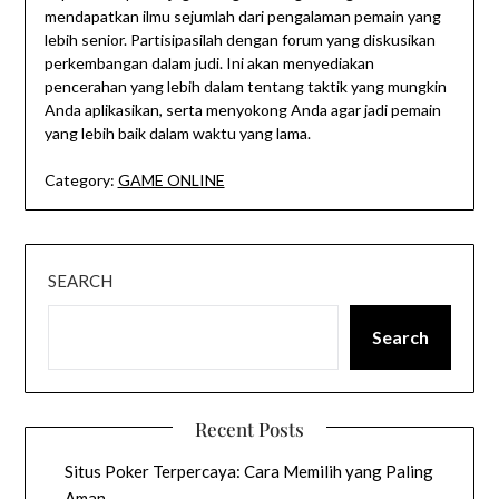
mendapatkan ilmu sejumlah dari pengalaman pemain yang
lebih senior. Partisipasilah dengan forum yang diskusikan
perkembangan dalam judi. Ini akan menyediakan
pencerahan yang lebih dalam tentang taktik yang mungkin
Anda aplikasikan, serta menyokong Anda agar jadi pemain
yang lebih baik dalam waktu yang lama.
Category:
GAME ONLINE
SEARCH
Search
Recent Posts
Situs Poker Terpercaya: Cara Memilih yang Paling
Aman