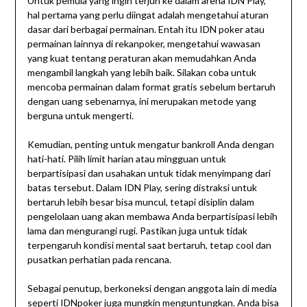
Untuk pemula yang ingin terjun ke dalam arena IDN Play,
hal pertama yang perlu diingat adalah mengetahui aturan
dasar dari berbagai permainan. Entah itu IDN poker atau
permainan lainnya di rekanpoker, mengetahui wawasan
yang kuat tentang peraturan akan memudahkan Anda
mengambil langkah yang lebih baik. Silakan coba untuk
mencoba permainan dalam format gratis sebelum bertaruh
dengan uang sebenarnya, ini merupakan metode yang
berguna untuk mengerti.
Kemudian, penting untuk mengatur bankroll Anda dengan
hati-hati. Pilih limit harian atau mingguan untuk
berpartisipasi dan usahakan untuk tidak menyimpang dari
batas tersebut. Dalam IDN Play, sering distraksi untuk
bertaruh lebih besar bisa muncul, tetapi disiplin dalam
pengelolaan uang akan membawa Anda berpartisipasi lebih
lama dan mengurangi rugi. Pastikan juga untuk tidak
terpengaruh kondisi mental saat bertaruh, tetap cool dan
pusatkan perhatian pada rencana.
Sebagai penutup, berkoneksi dengan anggota lain di media
seperti IDNpoker juga mungkin menguntungkan. Anda bisa