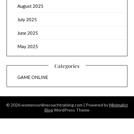
August 2025
July 2025
June 2025
May 2025
Categories
GAME ONLINE
© 2026 womensonlinecoachtraining.com
| Powered by
Minimalist
Blog
WordPress Theme