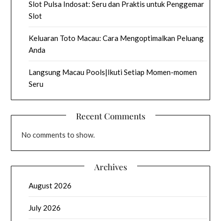
Slot Pulsa Indosat: Seru dan Praktis untuk Penggemar
Slot
Keluaran Toto Macau: Cara Mengoptimalkan Peluang
Anda
Langsung Macau Pools|Ikuti Setiap Momen-momen
Seru
Recent Comments
No comments to show.
Archives
August 2026
July 2026