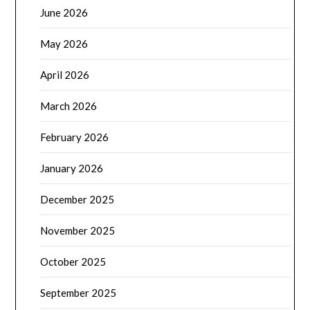
June 2026
May 2026
April 2026
March 2026
February 2026
January 2026
December 2025
November 2025
October 2025
September 2025