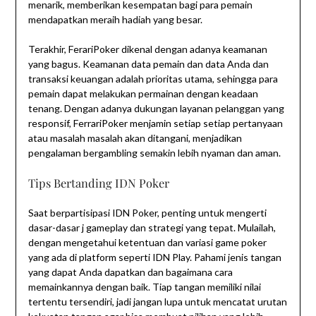
menarik, memberikan kesempatan bagi para pemain
mendapatkan meraih hadiah yang besar.
Terakhir, FerariPoker dikenal dengan adanya keamanan
yang bagus. Keamanan data pemain dan data Anda dan
transaksi keuangan adalah prioritas utama, sehingga para
pemain dapat melakukan permainan dengan keadaan
tenang. Dengan adanya dukungan layanan pelanggan yang
responsif, FerrariPoker menjamin setiap setiap pertanyaan
atau masalah masalah akan ditangani, menjadikan
pengalaman bergambling semakin lebih nyaman dan aman.
Tips Bertanding IDN Poker
Saat berpartisipasi IDN Poker, penting untuk mengerti
dasar-dasar j gameplay dan strategi yang tepat. Mulailah,
dengan mengetahui ketentuan dan variasi game poker
yang ada di platform seperti IDN Play. Pahami jenis tangan
yang dapat Anda dapatkan dan bagaimana cara
memainkannya dengan baik. Tiap tangan memiliki nilai
tertentu tersendiri, jadi jangan lupa untuk mencatat urutan