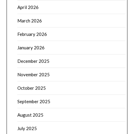
April 2026
March 2026
February 2026
January 2026
December 2025
November 2025
October 2025
September 2025
August 2025
July 2025