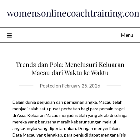
Skip
womensonlinecoachtraining.co
to
content
Menu
Trends dan Pola: Menelusuri Keluaran
Macau dari Waktu ke Waktu
Posted on
February 25, 2026
Dalam dunia perjudian dan permainan angka, Macau telah
menjadi salah satu pusat perhatian bagi para pemain togel
di Asia. Keluaran Macau menjadi istilah yang akrab di telinga
mereka yang berusaha meraih keberuntungan melalui
angka-angka yang dipertaruhkan. Dengan menyediakan
Data Macau yang lengkap, para penjudi dapat menganalisis