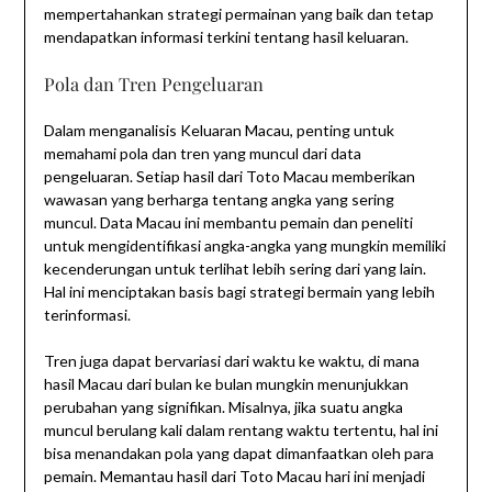
mempertahankan strategi permainan yang baik dan tetap
mendapatkan informasi terkini tentang hasil keluaran.
Pola dan Tren Pengeluaran
Dalam menganalisis Keluaran Macau, penting untuk
memahami pola dan tren yang muncul dari data
pengeluaran. Setiap hasil dari Toto Macau memberikan
wawasan yang berharga tentang angka yang sering
muncul. Data Macau ini membantu pemain dan peneliti
untuk mengidentifikasi angka-angka yang mungkin memiliki
kecenderungan untuk terlihat lebih sering dari yang lain.
Hal ini menciptakan basis bagi strategi bermain yang lebih
terinformasi.
Tren juga dapat bervariasi dari waktu ke waktu, di mana
hasil Macau dari bulan ke bulan mungkin menunjukkan
perubahan yang signifikan. Misalnya, jika suatu angka
muncul berulang kali dalam rentang waktu tertentu, hal ini
bisa menandakan pola yang dapat dimanfaatkan oleh para
pemain. Memantau hasil dari Toto Macau hari ini menjadi