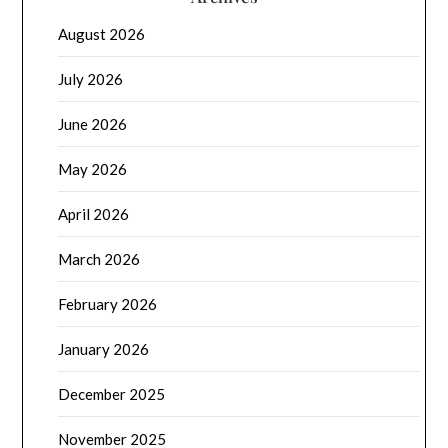
August 2026
July 2026
June 2026
May 2026
April 2026
March 2026
February 2026
January 2026
December 2025
November 2025