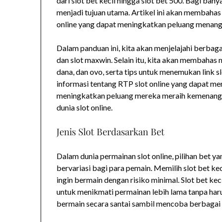
dari slot bet kecil hingga slot bet 500. Bagi b
menjadi tujuan utama. Artikel ini akan membaha
online yang dapat meningkatkan peluang menang
Dalam panduan ini, kita akan menjelajahi berbagai
dan slot maxwin. Selain itu, kita akan membahas
dana, dan ovo, serta tips untuk menemukan link 
informasi tentang RTP slot online yang dapat m
meningkatkan peluang mereka meraih kemenangan.
dunia slot online.
Jenis Slot Berdasarkan Bet
Dalam dunia permainan slot online, pilihan bet
bervariasi bagi para pemain. Memilih slot bet k
ingin bermain dengan risiko minimal. Slot bet k
untuk menikmati permainan lebih lama tanpa har
bermain secara santai sambil mencoba berbagai j