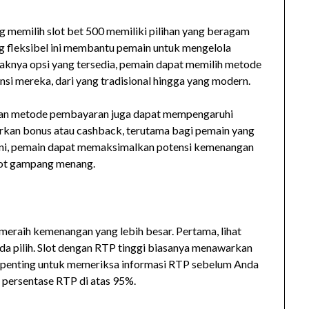
g memilih slot bet 500 memiliki pilihan yang beragam
 fleksibel ini membantu pemain untuk mengelola
aknya opsi yang tersedia, pemain dapat memilih metode
nsi mereka, dari yang tradisional hingga yang modern.
lihan metode pembayaran juga dapat mempengaruhi
an bonus atau cashback, terutama bagi pemain yang
 ini, pemain dapat memaksimalkan potensi kemenangan
slot gampang menang.
meraih kemenangan yang lebih besar. Pertama, lihat
nda pilih. Slot dengan RTP tinggi biasanya menawarkan
u, penting untuk memeriksa informasi RTP sebelum Anda
i persentase RTP di atas 95%.