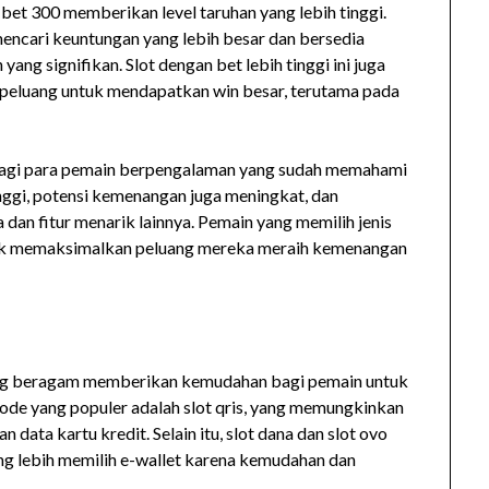
ot bet 300 memberikan level taruhan yang lebih tinggi.
encari keuntungan yang lebih besar dan bersedia
ng signifikan. Slot dengan bet lebih tinggi ini juga
 peluang untuk mendapatkan win besar, terutama pada
k bagi para pemain berpengalaman yang sudah memahami
nggi, potensi kemenangan juga meningkat, dan
dan fitur menarik lainnya. Pemain yang memilih jenis
 untuk memaksimalkan peluang mereka meraih kemenangan
ang beragam memberikan kemudahan bagi pemain untuk
tode yang populer adalah slot qris, yang memungkinkan
data kartu kredit. Selain itu, slot dana dan slot ovo
ng lebih memilih e-wallet karena kemudahan dan