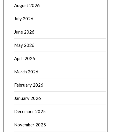
August 2026
July 2026
June 2026
May 2026
April 2026
March 2026
February 2026
January 2026
December 2025
November 2025