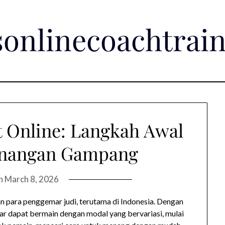
nlinecoachtrai
t Online: Langkah Awal
nangan Gampang
on
March 8, 2026
an para penggemar judi, terutama di Indonesia. Dengan
r dapat bermain dengan modal yang bervariasi, mulai