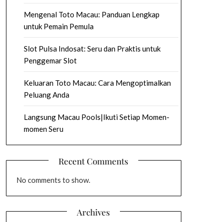
Mengenal Toto Macau: Panduan Lengkap
untuk Pemain Pemula
Slot Pulsa Indosat: Seru dan Praktis untuk
Penggemar Slot
Keluaran Toto Macau: Cara Mengoptimalkan
Peluang Anda
Langsung Macau Pools|Ikuti Setiap Momen-
momen Seru
Recent Comments
No comments to show.
Archives