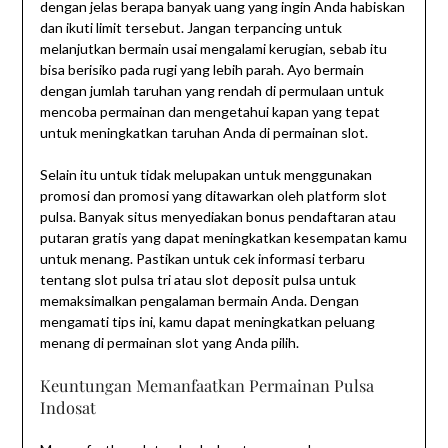
dengan jelas berapa banyak uang yang ingin Anda habiskan
dan ikuti limit tersebut. Jangan terpancing untuk
melanjutkan bermain usai mengalami kerugian, sebab itu
bisa berisiko pada rugi yang lebih parah. Ayo bermain
dengan jumlah taruhan yang rendah di permulaan untuk
mencoba permainan dan mengetahui kapan yang tepat
untuk meningkatkan taruhan Anda di permainan slot.
Selain itu untuk tidak melupakan untuk menggunakan
promosi dan promosi yang ditawarkan oleh platform slot
pulsa. Banyak situs menyediakan bonus pendaftaran atau
putaran gratis yang dapat meningkatkan kesempatan kamu
untuk menang. Pastikan untuk cek informasi terbaru
tentang slot pulsa tri atau slot deposit pulsa untuk
memaksimalkan pengalaman bermain Anda. Dengan
mengamati tips ini, kamu dapat meningkatkan peluang
menang di permainan slot yang Anda pilih.
Keuntungan Memanfaatkan Permainan Pulsa
Indosat