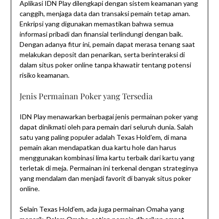
Aplikasi IDN Play dilengkapi dengan sistem keamanan yang
canggih, menjaga data dan transaksi pemain tetap aman.
Enkripsi yang digunakan memastikan bahwa semua
informasi pribadi dan finansial terlindungi dengan baik.
Dengan adanya fitur ini, pemain dapat merasa tenang saat
melakukan deposit dan penarikan, serta berinteraksi di
dalam situs poker online tanpa khawatir tentang potensi
risiko keamanan.
Jenis Permainan Poker yang Tersedia
IDN Play menawarkan berbagai jenis permainan poker yang
dapat dinikmati oleh para pemain dari seluruh dunia. Salah
satu yang paling populer adalah Texas Hold’em, di mana
pemain akan mendapatkan dua kartu hole dan harus
menggunakan kombinasi lima kartu terbaik dari kartu yang
terletak di meja. Permainan ini terkenal dengan strateginya
yang mendalam dan menjadi favorit di banyak situs poker
online.
Selain Texas Hold’em, ada juga permainan Omaha yang