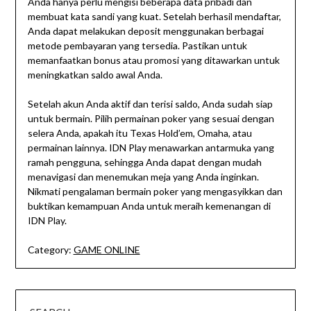
Anda hanya perlu mengisi beberapa data pribadi dan
membuat kata sandi yang kuat. Setelah berhasil mendaftar,
Anda dapat melakukan deposit menggunakan berbagai
metode pembayaran yang tersedia. Pastikan untuk
memanfaatkan bonus atau promosi yang ditawarkan untuk
meningkatkan saldo awal Anda.
Setelah akun Anda aktif dan terisi saldo, Anda sudah siap
untuk bermain. Pilih permainan poker yang sesuai dengan
selera Anda, apakah itu Texas Hold’em, Omaha, atau
permainan lainnya. IDN Play menawarkan antarmuka yang
ramah pengguna, sehingga Anda dapat dengan mudah
menavigasi dan menemukan meja yang Anda inginkan.
Nikmati pengalaman bermain poker yang mengasyikkan dan
buktikan kemampuan Anda untuk meraih kemenangan di
IDN Play.
Category:
GAME ONLINE