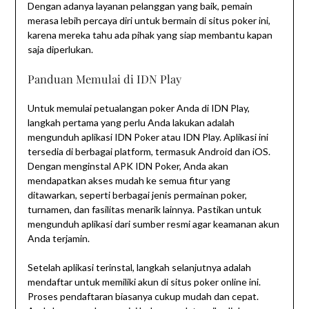
Dengan adanya layanan pelanggan yang baik, pemain
merasa lebih percaya diri untuk bermain di situs poker ini,
karena mereka tahu ada pihak yang siap membantu kapan
saja diperlukan.
Panduan Memulai di IDN Play
Untuk memulai petualangan poker Anda di IDN Play,
langkah pertama yang perlu Anda lakukan adalah
mengunduh aplikasi IDN Poker atau IDN Play. Aplikasi ini
tersedia di berbagai platform, termasuk Android dan iOS.
Dengan menginstal APK IDN Poker, Anda akan
mendapatkan akses mudah ke semua fitur yang
ditawarkan, seperti berbagai jenis permainan poker,
turnamen, dan fasilitas menarik lainnya. Pastikan untuk
mengunduh aplikasi dari sumber resmi agar keamanan akun
Anda terjamin.
Setelah aplikasi terinstal, langkah selanjutnya adalah
mendaftar untuk memiliki akun di situs poker online ini.
Proses pendaftaran biasanya cukup mudah dan cepat.