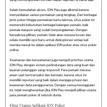
Selain kemudahan akses, IDN Play juga dikenal karena
menyediakan variasi permainan yang lengkap. Dari berbagai
jenis poker hingga permainan kartu lainnya, situs poker ini
memenuhi kebutuhan berbagai kalangan pemain, baik
pemula maupun yang sudah berpengalaman. Dengan
banyaknya pilihan, pemain tidak akan merasa bosan dan
selalu memiliki opsi baru untuk dieksplorasi setiap kali
mereka masuk ke dalam aplikasi IDN poker atau situs poker
online.
Keamanan dan kenyamanan juga menjadi prioritas utama
IDN Play, dengan sistem perlindungan data yang kuat dan
layanan pelanggan yang responsif. Para pemain merasa
aman saat bertransaksi dan bermain, karena situs ini
memiliki reputasi yang baik dalam menjaga privasi dan
keamanan data penggunanya. Dengan semua keunggulan
ini, tidak mengherankan jika IDN Play menjadi pilihan utama
para pemain poker di seluruh dunia.
Fitur Utama Aplikasi IDN Poker