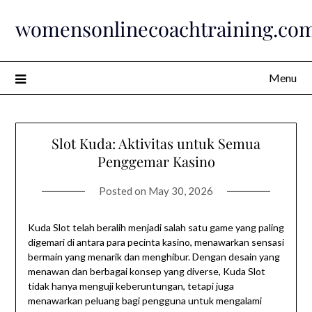
Skip
womensonlinecoachtraining.co
to
content
Menu
Slot Kuda: Aktivitas untuk Semua
Penggemar Kasino
Posted on
May 30, 2026
Kuda Slot telah beralih menjadi salah satu game yang paling
digemari di antara para pecinta kasino, menawarkan sensasi
bermain yang menarik dan menghibur. Dengan desain yang
menawan dan berbagai konsep yang diverse, Kuda Slot
tidak hanya menguji keberuntungan, tetapi juga
menawarkan peluang bagi pengguna untuk mengalami