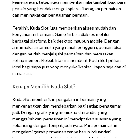
kemenangan, tetapi juga memberikan nilai tambah bagi para
pemain yang hendak mengeksplorasi beragam permainan
dan meningkatkan pengalaman bermain.
Terakhir, Kuda Slot juga memberikan akses mudah dan
kenyamanan bermain. Game ini bisa diakses melalui
berbagai platform, baik desktop maupun mobile. Dengan
antarmuka antarmuka yang ramah pengguna, pemain bisa
dengan mudah menjelajahi permainan dan merasakan
setiap momen. Fleksibilitas ini membuat Kuda Slot pilihan
ideal bagi siapa pun yang menyukai kasino, kapan saja dan di
mana saja.
Kenapa Memilih Kuda Slot?
Kuda Slot memberikan pengalaman bermain yang
menyenangkan dan mendebarkan bagi setiap penggemar
judi. Dengan grafis yang memukau dan audio yang
menggairahkan, permainan ini menciptakan suasana yang
sebanding dengan tempat judi nyata. Para pemain akan
mengalami gairah permainan tanpa harus keluar dari