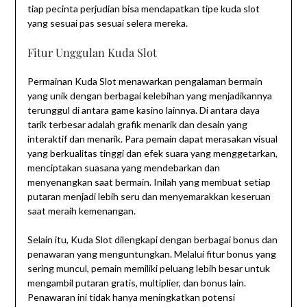
tiap pecinta perjudian bisa mendapatkan tipe kuda slot
yang sesuai pas sesuai selera mereka.
Fitur Unggulan Kuda Slot
Permainan Kuda Slot menawarkan pengalaman bermain
yang unik dengan berbagai kelebihan yang menjadikannya
terunggul di antara game kasino lainnya. Di antara daya
tarik terbesar adalah grafik menarik dan desain yang
interaktif dan menarik. Para pemain dapat merasakan visual
yang berkualitas tinggi dan efek suara yang menggetarkan,
menciptakan suasana yang mendebarkan dan
menyenangkan saat bermain. Inilah yang membuat setiap
putaran menjadi lebih seru dan menyemarakkan keseruan
saat meraih kemenangan.
Selain itu, Kuda Slot dilengkapi dengan berbagai bonus dan
penawaran yang menguntungkan. Melalui fitur bonus yang
sering muncul, pemain memiliki peluang lebih besar untuk
mengambil putaran gratis, multiplier, dan bonus lain.
Penawaran ini tidak hanya meningkatkan potensi