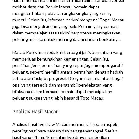
dapat membantu dalam menentukan pilihan angka. Dengan
melihat data dari Result Macau, pemain dapat
mengidentifikasi pola atau angka-angka yang sering
muncul. Selain itu, informasi terkini mengenai Togel Macau
juga bisa menjadi acuan yang baik. Pemain yang cermat
dalam mempelajari statistik ini berpotensi meningkatkan
peluang mereka untuk menang dalam undian berikutnya.
Macau Pools menyediakan berbagai jenis permainan yang
memperluas kemungkinan kemenangan. Selain itu,
pemilihan jenis permainan yang tepat juga mempengaruhi
peluang, seperti memilih antara permainan dengan hadiah
tetap atau jackpot progresif. Dengan memahami berbagai
opsi yang tersedia dan mengambil pendekatan yang
bijaksana dalam bermain, pemain dapat menciptakan
peluang sukses yang lebih besar di Toto Macau.
Analisis Hasil Macau
Analisis hasil live draw Macau menjadi salah satu aspek
penting bagi para pemain dan penggemar togel. Setiap
hasil yang ditampilkan dalam live draw memberikan