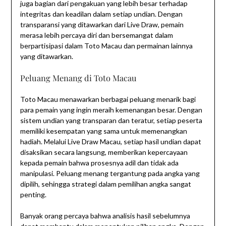
juga bagian dari pengakuan yang lebih besar terhadap
integritas dan keadilan dalam setiap undian. Dengan
transparansi yang ditawarkan dari Live Draw, pemain
merasa lebih percaya diri dan bersemangat dalam
berpartisipasi dalam Toto Macau dan permainan lainnya
yang ditawarkan.
Peluang Menang di Toto Macau
Toto Macau menawarkan berbagai peluang menarik bagi
para pemain yang ingin meraih kemenangan besar. Dengan
sistem undian yang transparan dan teratur, setiap peserta
memiliki kesempatan yang sama untuk memenangkan
hadiah. Melalui Live Draw Macau, setiap hasil undian dapat
disaksikan secara langsung, memberikan kepercayaan
kepada pemain bahwa prosesnya adil dan tidak ada
manipulasi. Peluang menang tergantung pada angka yang
dipilih, sehingga strategi dalam pemilihan angka sangat
penting.
Banyak orang percaya bahwa analisis hasil sebelumnya