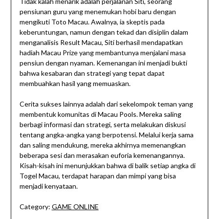
Tidak kalah menarik adalah perjalanan Siti, seorang
pensiunan guru yang menemukan hobi baru dengan
mengikuti Toto Macau. Awalnya, ia skeptis pada
keberuntungan, namun dengan tekad dan disiplin dalam
menganalisis Result Macau, Siti berhasil mendapatkan
hadiah Macau Prize yang membantunya menjalani masa
pensiun dengan nyaman. Kemenangan ini menjadi bukti
bahwa kesabaran dan strategi yang tepat dapat
membuahkan hasil yang memuaskan.
Cerita sukses lainnya adalah dari sekelompok teman yang
membentuk komunitas di Macau Pools. Mereka saling
berbagi informasi dan strategi, serta melakukan diskusi
tentang angka-angka yang berpotensi. Melalui kerja sama
dan saling mendukung, mereka akhirnya memenangkan
beberapa sesi dan merasakan euforia kemenangannya.
Kisah-kisah ini menunjukkan bahwa di balik setiap angka di
Togel Macau, terdapat harapan dan mimpi yang bisa
menjadi kenyataan.
Category:
GAME ONLINE