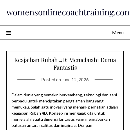
Skip
womensonlinecoachtraining.co
to
content
Menu
Keajaiban Rubah 4D: Menjelajahi Dunia
Fantastis
Posted on
June 12, 2026
Dalam dunia yang semakin berkembang, teknologi dan seni
berpadu untuk menciptakan pengalaman baru yang
memukau. Salah satu inovasi yang menarik perhatian adalah
keajaiban Rubah 4D. Konsep ini mengajak kita untuk
menjelajahi suatu dimensi fantastis yang mengaburkan
batasan antara realitas dan imajinasi. Dengan