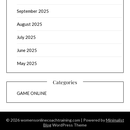
September 2025
August 2025
July 2025
June 2025
May 2025
Categories
GAME ONLINE
© 2026 womensonlinecoachtraining.com
| Powered by
Minimalist
Blog
WordPress Theme