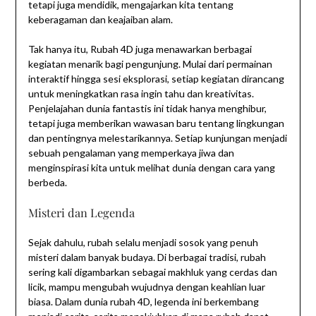
tetapi juga mendidik, mengajarkan kita tentang
keberagaman dan keajaiban alam.
Tak hanya itu, Rubah 4D juga menawarkan berbagai
kegiatan menarik bagi pengunjung. Mulai dari permainan
interaktif hingga sesi eksplorasi, setiap kegiatan dirancang
untuk meningkatkan rasa ingin tahu dan kreativitas.
Penjelajahan dunia fantastis ini tidak hanya menghibur,
tetapi juga memberikan wawasan baru tentang lingkungan
dan pentingnya melestarikannya. Setiap kunjungan menjadi
sebuah pengalaman yang memperkaya jiwa dan
menginspirasi kita untuk melihat dunia dengan cara yang
berbeda.
Misteri dan Legenda
Sejak dahulu, rubah selalu menjadi sosok yang penuh
misteri dalam banyak budaya. Di berbagai tradisi, rubah
sering kali digambarkan sebagai makhluk yang cerdas dan
licik, mampu mengubah wujudnya dengan keahlian luar
biasa. Dalam dunia rubah 4D, legenda ini berkembang