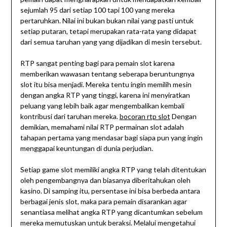
sejumlah 95 dari setiap 100 tapi 100 yang mereka
pertaruhkan. Nilai ini bukan bukan nilai yang pasti untuk
setiap putaran, tetapi merupakan rata-rata yang didapat
dari semua taruhan yang yang dijadikan di mesin tersebut.
RTP sangat penting bagi para pemain slot karena
memberikan wawasan tentang seberapa beruntungnya
slot itu bisa menjadi. Mereka tentu ingin memilih mesin
dengan angka RTP yang tinggi, karena ini menyiratkan
peluang yang lebih baik agar mengembalikan kembali
kontribusi dari taruhan mereka.
bocoran rtp slot
Dengan
demikian, memahami nilai RTP permainan slot adalah
tahapan pertama yang mendasar bagi siapa pun yang ingin
menggapai keuntungan di dunia perjudian.
Setiap game slot memiliki angka RTP yang telah ditentukan
oleh pengembangnya dan biasanya diberitahukan oleh
kasino. Di samping itu, persentase ini bisa berbeda antara
berbagai jenis slot, maka para pemain disarankan agar
senantiasa melihat angka RTP yang dicantumkan sebelum
mereka memutuskan untuk beraksi. Melalui mengetahui