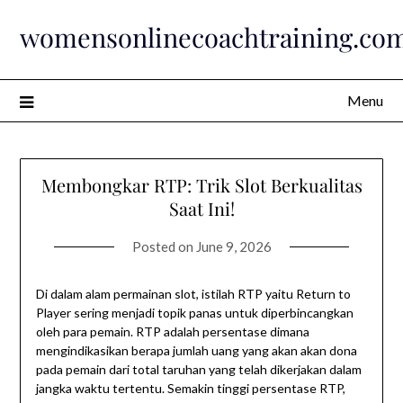
Skip
womensonlinecoachtraining.co
to
content
Menu
Membongkar RTP: Trik Slot Berkualitas
Saat Ini!
Posted on
June 9, 2026
Di dalam alam permainan slot, istilah RTP yaitu Return to
Player sering menjadi topik panas untuk diperbincangkan
oleh para pemain. RTP adalah persentase dimana
mengindikasikan berapa jumlah uang yang akan akan dona
pada pemain dari total taruhan yang telah dikerjakan dalam
jangka waktu tertentu. Semakin tinggi persentase RTP,