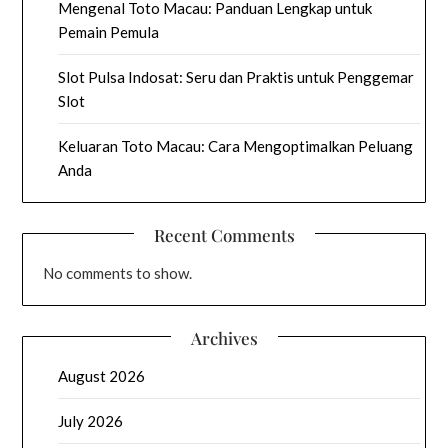
Mengenal Toto Macau: Panduan Lengkap untuk
Pemain Pemula
Slot Pulsa Indosat: Seru dan Praktis untuk Penggemar
Slot
Keluaran Toto Macau: Cara Mengoptimalkan Peluang
Anda
Recent Comments
No comments to show.
Archives
August 2026
July 2026