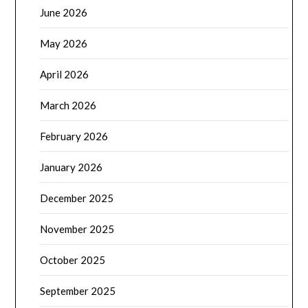
June 2026
May 2026
April 2026
March 2026
February 2026
January 2026
December 2025
November 2025
October 2025
September 2025