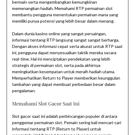
bermain serta mengembangkan kemungkinan
memenangkan hadiah. Memahami RTP permainan slot
membantu pengguna menentukan permainan mana yang
memiliki punya potensi yang lebih besar dalam menang.
Dalam dunia kasino online yang sangat persaingan,
informasi tentang RTP langsung sangat sangat berharga.
Dengan akses informasi cepat serta akurat untuk RTP saat
ini, pengguna dapat menyesuaikan taktik mereka secara
real-time. Hal ini menciptakan pendekatan yang lebih
strategis di permainan slot, serta pada akhirnya
meningkatkan kesempatan untuk meraih hadiah utama.
Memperhatikan Return to Player memberikan keunggulan
tambahan yang dapat membuat perbedaan besar dalam
pengalaman.
Memahami Slot Gacor Saat Ini
Slot gacor saat ini adalah perbincangan populer di antara
penggemar permainan slot. Pemain sering kali mencari-cari
informasi tentang RTP (Return to Player) untuk