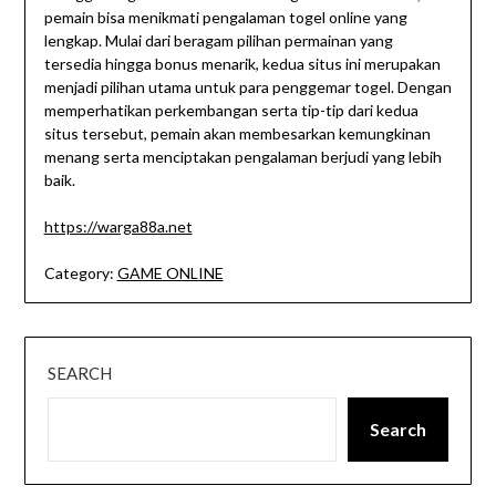
pemain bisa menikmati pengalaman togel online yang
lengkap. Mulai dari beragam pilihan permainan yang
tersedia hingga bonus menarik, kedua situs ini merupakan
menjadi pilihan utama untuk para penggemar togel. Dengan
memperhatikan perkembangan serta tip-tip dari kedua
situs tersebut, pemain akan membesarkan kemungkinan
menang serta menciptakan pengalaman berjudi yang lebih
baik.
https://warga88a.net
Category:
GAME ONLINE
SEARCH
Search