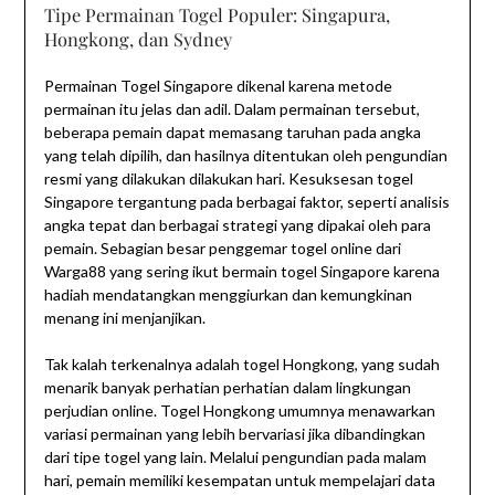
Tipe Permainan Togel Populer: Singapura,
Hongkong, dan Sydney
Permainan Togel Singapore dikenal karena metode
permainan itu jelas dan adil. Dalam permainan tersebut,
beberapa pemain dapat memasang taruhan pada angka
yang telah dipilih, dan hasilnya ditentukan oleh pengundian
resmi yang dilakukan dilakukan hari. Kesuksesan togel
Singapore tergantung pada berbagai faktor, seperti analisis
angka tepat dan berbagai strategi yang dipakai oleh para
pemain. Sebagian besar penggemar togel online dari
Warga88 yang sering ikut bermain togel Singapore karena
hadiah mendatangkan menggiurkan dan kemungkinan
menang ini menjanjikan.
Tak kalah terkenalnya adalah togel Hongkong, yang sudah
menarik banyak perhatian perhatian dalam lingkungan
perjudian online. Togel Hongkong umumnya menawarkan
variasi permainan yang lebih bervariasi jika dibandingkan
dari tipe togel yang lain. Melalui pengundian pada malam
hari, pemain memiliki kesempatan untuk mempelajari data