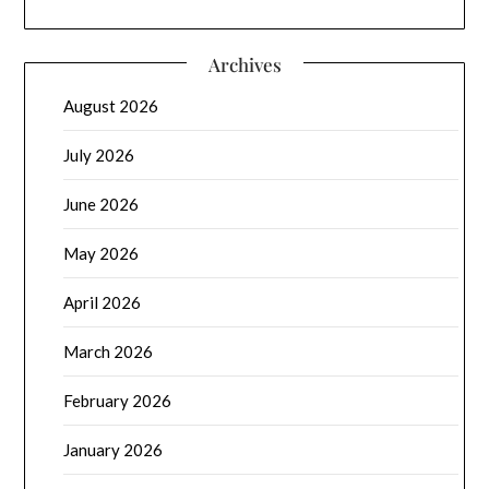
Archives
August 2026
July 2026
June 2026
May 2026
April 2026
March 2026
February 2026
January 2026