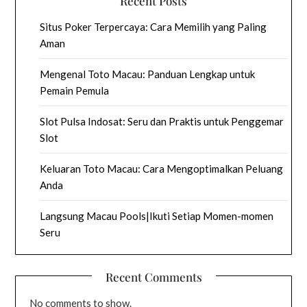
Recent Posts
Situs Poker Terpercaya: Cara Memilih yang Paling
Aman
Mengenal Toto Macau: Panduan Lengkap untuk
Pemain Pemula
Slot Pulsa Indosat: Seru dan Praktis untuk Penggemar
Slot
Keluaran Toto Macau: Cara Mengoptimalkan Peluang
Anda
Langsung Macau Pools|Ikuti Setiap Momen-momen
Seru
Recent Comments
No comments to show.