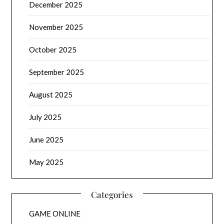
December 2025
November 2025
October 2025
September 2025
August 2025
July 2025
June 2025
May 2025
Categories
GAME ONLINE