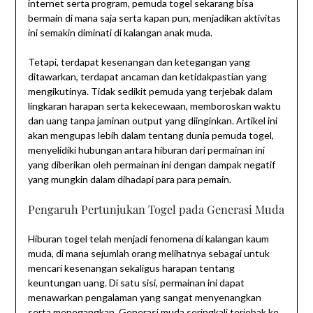
internet serta program, pemuda togel sekarang bisa
bermain di mana saja serta kapan pun, menjadikan aktivitas
ini semakin diminati di kalangan anak muda.
Tetapi, terdapat kesenangan dan ketegangan yang
ditawarkan, terdapat ancaman dan ketidakpastian yang
mengikutinya. Tidak sedikit pemuda yang terjebak dalam
lingkaran harapan serta kekecewaan, memboroskan waktu
dan uang tanpa jaminan output yang diinginkan. Artikel ini
akan mengupas lebih dalam tentang dunia pemuda togel,
menyelidiki hubungan antara hiburan dari permainan ini
yang diberikan oleh permainan ini dengan dampak negatif
yang mungkin dalam dihadapi para para pemain.
Pengaruh Pertunjukan Togel pada Generasi Muda
Hiburan togel telah menjadi fenomena di kalangan kaum
muda, di mana sejumlah orang melihatnya sebagai untuk
mencari kesenangan sekaligus harapan tentang
keuntungan uang. Di satu sisi, permainan ini dapat
menawarkan pengalaman yang sangat menyenangkan
serta menegangkan. Generasi muda seringkali terjebak ke