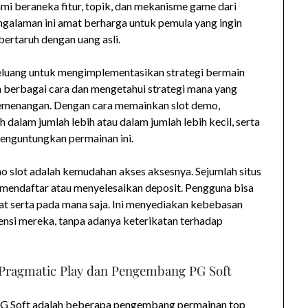
i beraneka fitur, topik, dan mekanisme game dari
ngalaman ini amat berharga untuk pemula yang ingin
bertaruh dengan uang asli.
eluang untuk mengimplementasikan strategi bermain
erbagai cara dan mengetahui strategi mana yang
emenangan. Dengan cara memainkan slot demo,
dalam jumlah lebih atau dalam jumlah lebih kecil, serta
enguntungkan permainan ini.
 slot adalah kemudahan akses aksesnya. Sejumlah situs
mendaftar atau menyelesaikan deposit. Pengguna bisa
at serta pada mana saja. Ini menyediakan kebebasan
nsi mereka, tanpa adanya keterikatan terhadap
Pragmatic Play dan Pengembang PG Soft
 Soft adalah beberapa pengembang permainan top