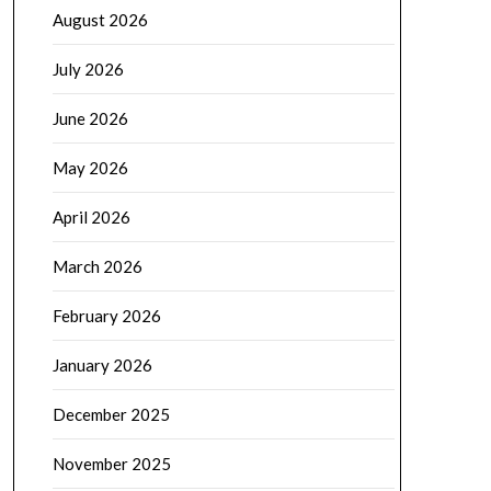
August 2026
July 2026
June 2026
May 2026
April 2026
March 2026
February 2026
January 2026
December 2025
November 2025