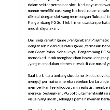
dalam sektor permainan slot . Keduanya menawar
namun memiliki cara yang berbeda dalam desain
dikenal dengan slot yang membangun fluktuasi ti
Pengembang PG Soft lebih memusatkan perhatian 
mudah digunakan .
Dari segi variatif game , Pengembang Pragmatic 
dengan lebih dari dua ratus game , termasuk beb
dan Great Rhino . Sebaliknya , Pengembang PG So
mendekati untuk menghadirkan inovasi dengan p
, yang memadukan elemen interaktif dan narasi ya
Saat berbicara tentang slot demo , kedua deve
menguji permainan mereka sebelum bertaruh de
memberikan feel ujicoba yang realistis , membe
mereka . Sedangkan , PG Soft juga memfasilita
visual yang indah , sehingga pemain nyaman ber