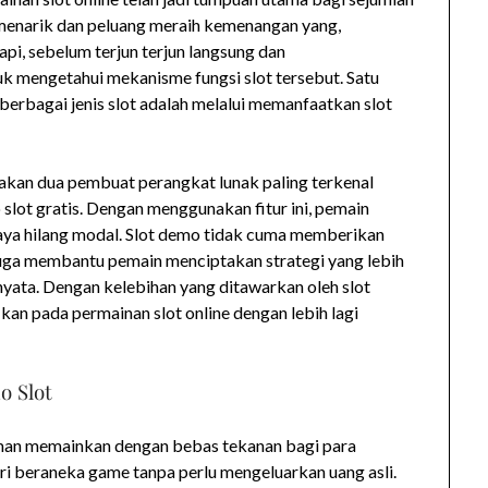
menarik dan peluang meraih kemenangan yang,
i, sebelum terjun terjun langsung dan
uk mengetahui mekanisme fungsi slot tersebut. Satu
berbagai jenis slot adalah melalui memanfaatkan slot
akan dua pembuat perangkat lunak paling terkenal
lot gratis. Dengan menggunakan fitur ini, pemain
aya hilang modal. Slot demo tidak cuma memberikan
uga membantu pemain menciptakan strategi yang lebih
yata. Dengan kelebihan yang ditawarkan oleh slot
kan pada permainan slot online dengan lebih lagi
o Slot
an memainkan dengan bebas tekanan bagi para
ri beraneka game tanpa perlu mengeluarkan uang asli.