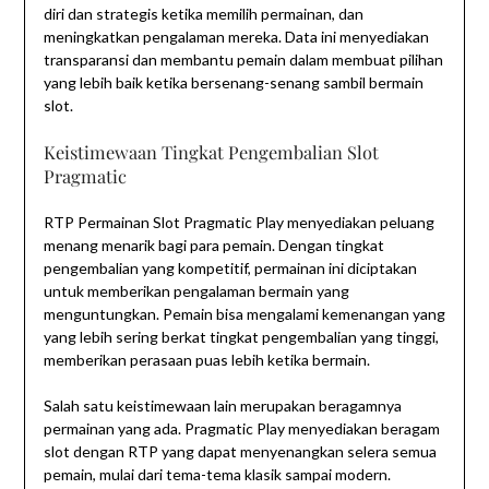
diri dan strategis ketika memilih permainan, dan
meningkatkan pengalaman mereka. Data ini menyediakan
transparansi dan membantu pemain dalam membuat pilihan
yang lebih baik ketika bersenang-senang sambil bermain
slot.
Keistimewaan Tingkat Pengembalian Slot
Pragmatic
RTP Permainan Slot Pragmatic Play menyediakan peluang
menang menarik bagi para pemain. Dengan tingkat
pengembalian yang kompetitif, permainan ini diciptakan
untuk memberikan pengalaman bermain yang
menguntungkan. Pemain bisa mengalami kemenangan yang
yang lebih sering berkat tingkat pengembalian yang tinggi,
memberikan perasaan puas lebih ketika bermain.
Salah satu keistimewaan lain merupakan beragamnya
permainan yang ada. Pragmatic Play menyediakan beragam
slot dengan RTP yang dapat menyenangkan selera semua
pemain, mulai dari tema-tema klasik sampai modern.