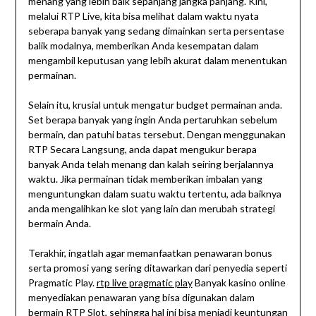
menang yang lebih baik sepanjang jangka panjang. Kini,
melalui RTP Live, kita bisa melihat dalam waktu nyata
seberapa banyak yang sedang dimainkan serta persentase
balik modalnya, memberikan Anda kesempatan dalam
mengambil keputusan yang lebih akurat dalam menentukan
permainan.
Selain itu, krusial untuk mengatur budget permainan anda.
Set berapa banyak yang ingin Anda pertaruhkan sebelum
bermain, dan patuhi batas tersebut. Dengan menggunakan
RTP Secara Langsung, anda dapat mengukur berapa
banyak Anda telah menang dan kalah seiring berjalannya
waktu. Jika permainan tidak memberikan imbalan yang
menguntungkan dalam suatu waktu tertentu, ada baiknya
anda mengalihkan ke slot yang lain dan merubah strategi
bermain Anda.
Terakhir, ingatlah agar memanfaatkan penawaran bonus
serta promosi yang sering ditawarkan dari penyedia seperti
Pragmatic Play.
rtp live pragmatic play
Banyak kasino online
menyediakan penawaran yang bisa digunakan dalam
bermain RTP Slot, sehingga hal ini bisa menjadi keuntungan