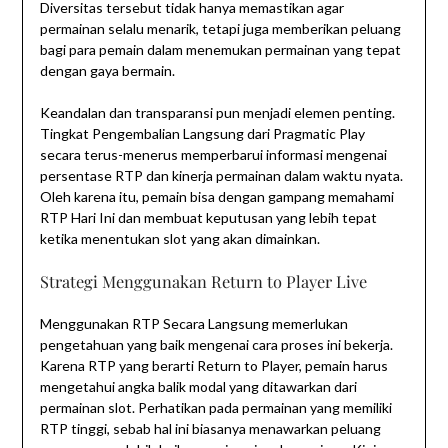
Diversitas tersebut tidak hanya memastikan agar
permainan selalu menarik, tetapi juga memberikan peluang
bagi para pemain dalam menemukan permainan yang tepat
dengan gaya bermain.
Keandalan dan transparansi pun menjadi elemen penting.
Tingkat Pengembalian Langsung dari Pragmatic Play
secara terus-menerus memperbarui informasi mengenai
persentase RTP dan kinerja permainan dalam waktu nyata.
Oleh karena itu, pemain bisa dengan gampang memahami
RTP Hari Ini dan membuat keputusan yang lebih tepat
ketika menentukan slot yang akan dimainkan.
Strategi Menggunakan Return to Player Live
Menggunakan RTP Secara Langsung memerlukan
pengetahuan yang baik mengenai cara proses ini bekerja.
Karena RTP yang berarti Return to Player, pemain harus
mengetahui angka balik modal yang ditawarkan dari
permainan slot. Perhatikan pada permainan yang memiliki
RTP tinggi, sebab hal ini biasanya menawarkan peluang