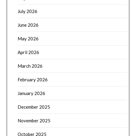
July 2026
June 2026
May 2026
April 2026
March 2026
February 2026
January 2026
December 2025
November 2025
October 2025