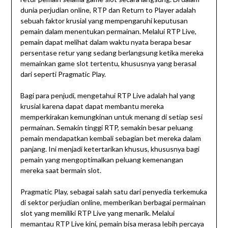
dunia perjudian online, RTP dan Return to Player adalah
sebuah faktor krusial yang mempengaruhi keputusan
pemain dalam menentukan permainan. Melalui RTP Live,
pemain dapat melihat dalam waktu nyata berapa besar
persentase retur yang sedang berlangsung ketika mereka
memainkan game slot tertentu, khususnya yang berasal
dari seperti Pragmatic Play.
Bagi para penjudi, mengetahui RTP Live adalah hal yang
krusial karena dapat dapat membantu mereka
memperkirakan kemungkinan untuk menang di setiap sesi
permainan. Semakin tinggi RTP, semakin besar peluang
pemain mendapatkan kembali sebagian bet mereka dalam
panjang. Ini menjadi ketertarikan khusus, khususnya bagi
pemain yang mengoptimalkan peluang kemenangan
mereka saat bermain slot.
Pragmatic Play, sebagai salah satu dari penyedia terkemuka
di sektor perjudian online, memberikan berbagai permainan
slot yang memiliki RTP Live yang menarik. Melalui
memantau RTP Live kini, pemain bisa merasa lebih percaya