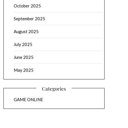
October 2025
September 2025
August 2025
July 2025
June 2025
May 2025
Categories
GAME ONLINE