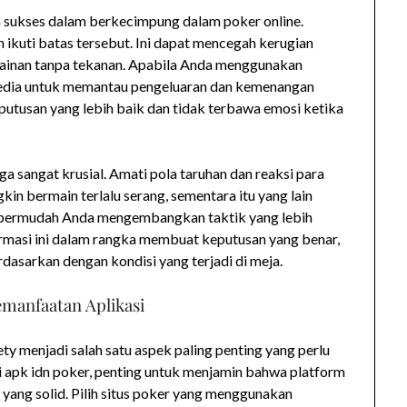
a sukses dalam berkecimpung dalam poker online.
 ikuti batas tersebut. Ini dapat mencegah kerugian
inan tanpa tekanan. Apabila Anda menggunakan
ersedia untuk memantau pengeluaran dan kemenangan
utusan yang lebih baik dan tidak terbawa emosi ketika
ga sangat krusial. Amati pola taruhan dan reaksi para
n bermain terlalu serang, sementara itu yang lain
empermudah Anda mengembangkan taktik yang lebih
masi ini dalam rangka membuat keputusan yang benar,
rdasarkan dengan kondisi yang terjadi di meja.
anfaatan Aplikasi
ety menjadi salah satu aspek paling penting yang perlu
i apk idn poker, penting untuk menjamin bahwa platform
i yang solid. Pilih situs poker yang menggunakan