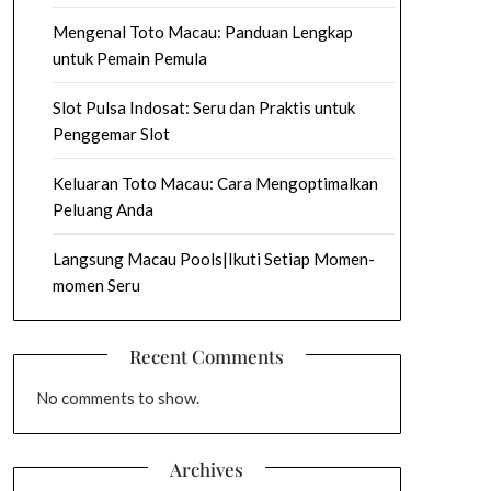
Mengenal Toto Macau: Panduan Lengkap
untuk Pemain Pemula
Slot Pulsa Indosat: Seru dan Praktis untuk
Penggemar Slot
Keluaran Toto Macau: Cara Mengoptimalkan
Peluang Anda
Langsung Macau Pools|Ikuti Setiap Momen-
momen Seru
Recent Comments
No comments to show.
Archives