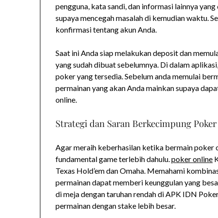
pengguna, kata sandi, dan informasi lainnya yan
supaya mencegah masalah di kemudian waktu. Se
konfirmasi tentang akun Anda.
Saat ini Anda siap melakukan deposit dan memula
yang sudah dibuat sebelumnya. Di dalam aplikas
poker yang tersedia. Sebelum anda memulai berma
permainan yang akan Anda mainkan supaya dapat
online.
Strategi dan Saran Berkecimpung Poker
Agar meraih keberhasilan ketika bermain poker o
fundamental game terlebih dahulu.
poker online
K
Texas Hold’em dan Omaha. Memahami kombinasi 
permainan dapat memberi keunggulan yang besar.
di meja dengan taruhan rendah di APK IDN Poke
permainan dengan stake lebih besar.