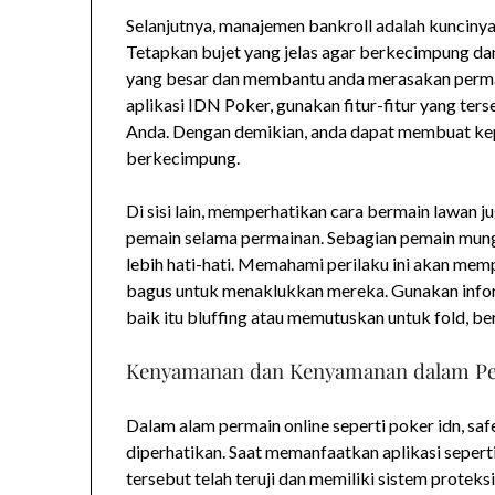
Selanjutnya, manajemen bankroll adalah kunciny
Tetapkan bujet yang jelas agar berkecimpung dan
yang besar dan membantu anda merasakan perma
aplikasi IDN Poker, gunakan fitur-fitur yang t
Anda. Dengan demikian, anda dapat membuat kep
berkecimpung.
Di sisi lain, memperhatikan cara bermain lawan ju
pemain selama permainan. Sebagian pemain mungki
lebih hati-hati. Memahami perilaku ini akan m
bagus untuk menaklukkan mereka. Gunakan infor
baik itu bluffing atau memutuskan untuk fold, be
Kenyamanan dan Kenyamanan dalam Pem
Dalam alam permain online seperti poker idn, saf
diperhatikan. Saat memanfaatkan aplikasi sepert
tersebut telah teruji dan memiliki sistem proteks