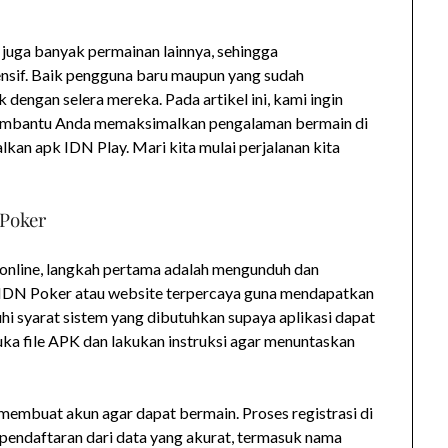
juga banyak permainan lainnya, sehingga
nsif. Baik pengguna baru maupun yang sudah
engan selera mereka. Pada artikel ini, kami ingin
membantu Anda memaksimalkan pengalaman bermain di
kan apk IDN Play. Mari kita mulai perjalanan kita
Poker
online, langkah pertama adalah mengunduh dan
 IDN Poker atau website terpercaya guna mendapatkan
i syarat sistem yang dibutuhkan supaya aplikasi dapat
 buka file APK dan lakukan instruksi agar menuntaskan
 membuat akun agar dapat bermain. Proses registrasi di
r pendaftaran dari data yang akurat, termasuk nama