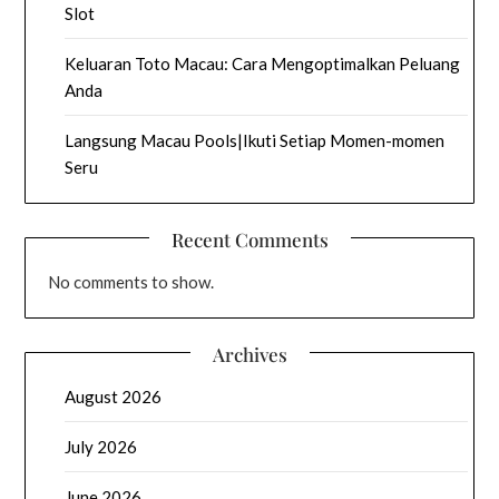
Slot
Keluaran Toto Macau: Cara Mengoptimalkan Peluang
Anda
Langsung Macau Pools|Ikuti Setiap Momen-momen
Seru
Recent Comments
No comments to show.
Archives
August 2026
July 2026
June 2026