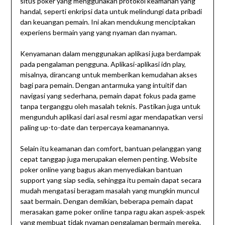
situs poker yang menggunakan protokol keamanan yang
handal, seperti enkripsi data untuk melindungi data pribadi
dan keuangan pemain. Ini akan mendukung menciptakan
experiens bermain yang yang nyaman dan nyaman.
Kenyamanan dalam menggunakan aplikasi juga berdampak
pada pengalaman pengguna. Aplikasi-aplikasi idn play,
misalnya, dirancang untuk memberikan kemudahan akses
bagi para pemain. Dengan antarmuka yang intuitif dan
navigasi yang sederhana, pemain dapat fokus pada game
tanpa terganggu oleh masalah teknis. Pastikan juga untuk
mengunduh aplikasi dari asal resmi agar mendapatkan versi
paling up-to-date dan terpercaya keamanannya.
Selain itu keamanan dan comfort, bantuan pelanggan yang
cepat tanggap juga merupakan elemen penting. Website
poker online yang bagus akan menyediakan bantuan
support yang siap sedia, sehingga itu pemain dapat secara
mudah mengatasi beragam masalah yang mungkin muncul
saat bermain. Dengan demikian, beberapa pemain dapat
merasakan game poker online tanpa ragu akan aspek-aspek
yang membuat tidak nyaman pengalaman bermain mereka.