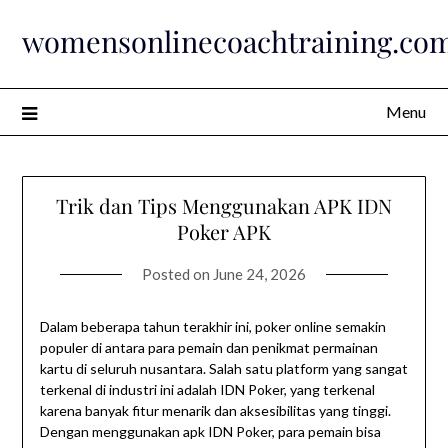
Skip
womensonlinecoachtraining.co
to
content
Menu
Trik dan Tips Menggunakan APK IDN
Poker APK
Posted on
June 24, 2026
Dalam beberapa tahun terakhir ini, poker online semakin
populer di antara para pemain dan penikmat permainan
kartu di seluruh nusantara. Salah satu platform yang sangat
terkenal di industri ini adalah IDN Poker, yang terkenal
karena banyak fitur menarik dan aksesibilitas yang tinggi.
Dengan menggunakan apk IDN Poker, para pemain bisa