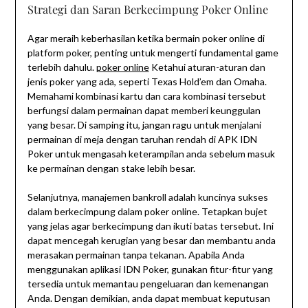
Strategi dan Saran Berkecimpung Poker Online
Agar meraih keberhasilan ketika bermain poker online di
platform poker, penting untuk mengerti fundamental game
terlebih dahulu.
poker online
Ketahui aturan-aturan dan
jenis poker yang ada, seperti Texas Hold’em dan Omaha.
Memahami kombinasi kartu dan cara kombinasi tersebut
berfungsi dalam permainan dapat memberi keunggulan
yang besar. Di samping itu, jangan ragu untuk menjalani
permainan di meja dengan taruhan rendah di APK IDN
Poker untuk mengasah keterampilan anda sebelum masuk
ke permainan dengan stake lebih besar.
Selanjutnya, manajemen bankroll adalah kuncinya sukses
dalam berkecimpung dalam poker online. Tetapkan bujet
yang jelas agar berkecimpung dan ikuti batas tersebut. Ini
dapat mencegah kerugian yang besar dan membantu anda
merasakan permainan tanpa tekanan. Apabila Anda
menggunakan aplikasi IDN Poker, gunakan fitur-fitur yang
tersedia untuk memantau pengeluaran dan kemenangan
Anda. Dengan demikian, anda dapat membuat keputusan